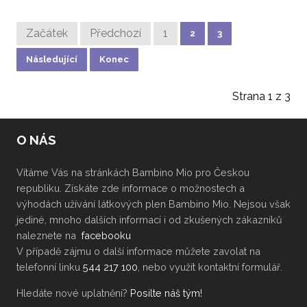
Začátek
Předchozí
1
2
3
Následující
Konec
Strana 1 z 3
O NÁS
Vítáme Vás na stránkách Bambino Mio pro Českou
republiku. Získáte zde informace o možnostech a
výhodách užívání látkových plen Bambino Mio. Nejsou však
jediné, mnoho dalších informací i od zkušených zákazníků
naleznete na
facebooku
V případě zájmu o další informace můžete zavolat na
telefonní linku
544 217 100
, nebo využít kontaktní formulář.
Hledáte nové uplatnění?
Posilte náš tým!