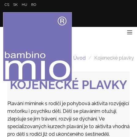
CS
SK
HU
RO
Úvod
/
Kojenecké plavky
KOJENECKÉ PLAVKY
Plavání miminek s rodiči je pohybová aktivita rozvíjející
motoriku i psychiku dětí. Děti se plaváním otužují,
zlepšuje se jim trávení, rozvíjí se dýchání. Ve
specializovaných kurzech plavání je to aktivita vhodná
pro děti s rodiči již od ukončeného šestinedělí.