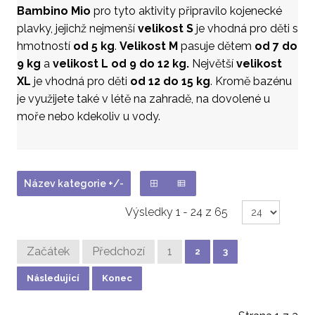
Bambino Mio
pro tyto aktivity připravilo kojenecké
plavky, jejichž nejmenší
velikost S
je vhodná pro děti s
hmotností
od 5 kg
.
Velikost M
pasuje dětem
od 7 do
9 kg
a
velikost L od 9 do 12 kg.
Největší
velikost
XL
je vhodná pro děti
od 12 do 15 kg
. Kromě bazénu
je využijete také v létě na zahradě, na dovolené u
moře nebo kdekoliv u vody.
Název kategorie +/-
Výsledky 1 - 24 z 65
Začátek
Předchozí
1
2
3
Následující
Konec