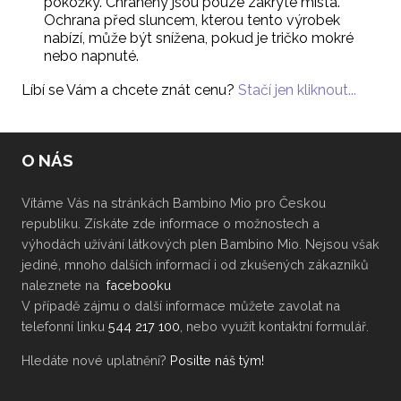
pokožky. Chráněny jsou pouze zakryté místa.
Ochrana před sluncem, kterou tento výrobek
nabízí, může být snížena, pokud je tričko mokré
nebo napnuté.
Líbí se Vám a chcete znát cenu?
Stačí jen kliknout...
O NÁS
Vítáme Vás na stránkách Bambino Mio pro Českou
republiku. Získáte zde informace o možnostech a
výhodách užívání látkových plen Bambino Mio. Nejsou však
jediné, mnoho dalších informací i od zkušených zákazníků
naleznete na
facebooku
V případě zájmu o další informace můžete zavolat na
telefonní linku
544 217 100
, nebo využít kontaktní formulář.
Hledáte nové uplatnění?
Posilte náš tým!