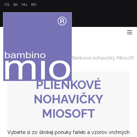
CS
SK
HU
RO
Hlavná stránka
/
Plienkové nohavičky Miosoft
PLIENKOVÉ
NOHAVIČKY
MIOSOFT
Vyberte si zo širokej ponuky farieb a vzorov vrchných