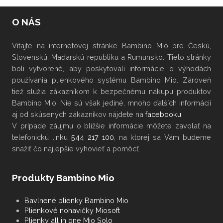
O NÁS
Vitajte na internetovej stránke Bambino Mio pre Českú,
Slovenskú, Maďarskú republiku a Rumunsko. Tieto stránky
boli vytvorené, aby poskytovali informácie o výhodách
používania plienkového systému Bambino Mio. Zároveň
tiež slúžia zákazníkom k bezpečnému nákupu produktov
Bambino Mio. Nie sú však jediné, mnoho ďalších informácií
aj od skúsených zákazníkov nájdete na
facebooku
.
V
prípade záujmu
o bližšie informácie
môžete
zavolať na
telefonickú linku
544 217 100
, na ktorej sa Vám budeme
snažiť čo najlepšie vyhovieť a pomôcť.
Produkty Bambino Mio
Bavlnené plienky Bambino Mio
Plienkové nohavičky Miosoft
Plienky all in one Mio Solo