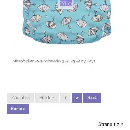
Miosoft plienkové nohavičky 3 - 9 kg Rainy Days
Začiatok
Predch.
1
2
Nasl.
Koniec
Strana 1 z 2