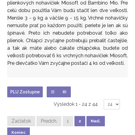
plienkových nohavičiek Miosoft od Bambino Mio. Pre
celú dobu použitia Vám budú stačiť len dve veľkosti.
Menšie 3 - 9 kg a väčšie 9 - 15 kg. Vrchné nohavičky
nemusíte prať po každom použití, periete je len ak sú
špinavé. Preto ich nebudete potrebovať toľko ako
plienok. Chlapci zvyčajne potrebujú prebaliť častejšie,
a tak ak máte alebo čakáte chlapčeka, budete od
veľkosti potrebovať 6 ks vrchných nohavičiek Miosoft.
Pre dievčatko Vám zvyčajne postačí 4 ks od veľkosti.
PLU Zostupne
Výsledok 1 - 24 z 44
Začiatok
Predch.
1
2
Nasl.
Koniec