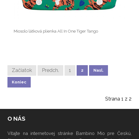
Miosolo látková plienka All In One Tiger Tango
Začiatok
Predch.
1
2
Nasl.
Koniec
Strana 1 z 2
O NÁS
Vitajte na internetovej stránke Bambino Mio pre Českú,