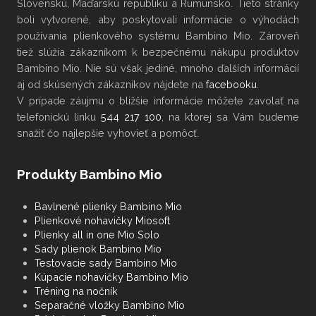
Slovenskú, Maďarskú republiku a Rumunsko. Tieto stránky
boli vytvorené, aby poskytovali informácie o výhodách
používania plienkového systému Bambino Mio. Zároveň
tiež slúžia zákazníkom k bezpečnému nákupu produktov
Bambino Mio. Nie sú však jediné, mnoho ďalších informácií
aj od skúsených zákazníkov nájdete na
facebooku
.
V
prípade záujmu
o bližšie informácie
môžete
zavolať na
telefonickú linku
544 217 100
, na ktorej sa Vám budeme
snažiť čo najlepšie vyhovieť a pomôcť.
Produkty Bambino Mio
Bavlnené plienky Bambino Mio
Plienkové nohavičky Miosoft
Plienky all in one Mio Solo
Sady plienok Bambino Mio
Testovacie sady Bambino Mio
Kúpacie nohavičky Bambino Mio
Tréning na nočník
Separačné vložky Bambino Mio