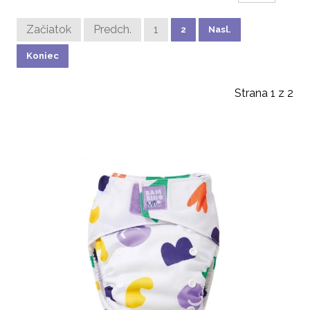
Začiatok
Predch.
1
2
Nasl.
Koniec
Strana 1 z 2