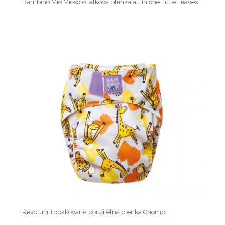
Bambino Mio Miosolo látková plenka all in one Little Leaves
Revoluční opakovaně použitelná plenka Chomp