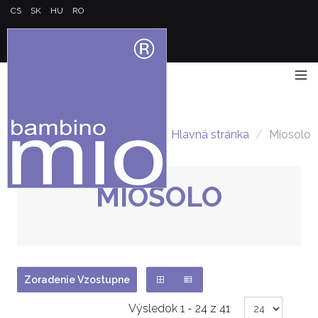
CS
SK
HU
RO
Hlavná stránka
/
Miosolo
MIOSOLO
Zoradenie Vzostupne
Výsledok 1 - 24 z 41