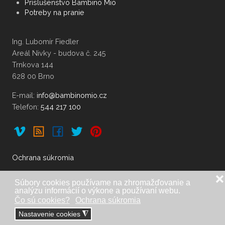
Príslušenstvo Bambino Mio
Potreby na pranie
Ing. Lubomír Fiedler
Areál Nivky - budova č. 245
Trnkova 144
628 00 Brno
E-mail:
Telefon:
544 217 100
Ochrana súkromia
❌
Súbory cookies používame na zhromažďovanie a
analýzu informácií o výkone a používaní webu.
Dovoz, distribúcia a copyright: Ing. Lubomír Fiedler, Brno. |
Čo sú cookies?
Ochrana súkromia
Telefon:
548 212 335
,
548 210 740
,
544 217
Nastavenie cookies
◮
100
|
|
www.fiedler.eu