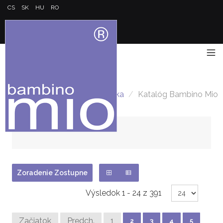
CS
SK
HU
RO
Hlavná stránka
/
Katalóg Bambino Mio
Zoradenie Zostupne
Výsledok 1 - 24 z 391
Začiatok
Predch.
1
2
3
4
5