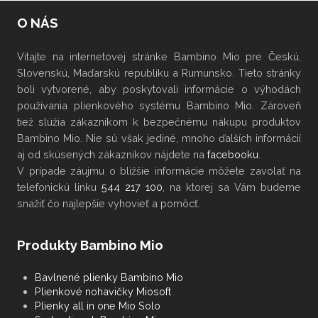
O NÁS
Vitajte na internetovej stránke Bambino Mio pre Českú,
Slovenskú, Maďarskú republiku a Rumunsko. Tieto stránky
boli vytvorené, aby poskytovali informácie o výhodách
používania plienkového systému Bambino Mio. Zároveň
tiež slúžia zákazníkom k bezpečnému nákupu produktov
Bambino Mio. Nie sú však jediné, mnoho ďalších informácií
aj od skúsených zákazníkov nájdete na
facebooku
.
V
prípade záujmu
o bližšie informácie
môžete
zavolať na
telefonickú linku
544 217 100
, na ktorej sa Vám budeme
snažiť čo najlepšie vyhovieť a pomôcť.
Produkty Bambino Mio
Bavlnené plienky Bambino Mio
Plienkové nohavičky Miosoft
Plienky all in one Mio Solo