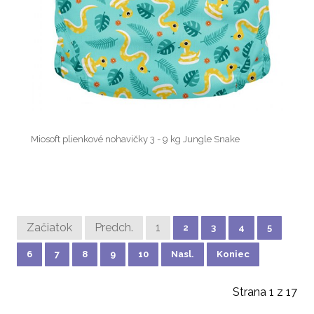
Miosoft plienkové nohavičky 3 - 9 kg Jungle Snake
Začiatok
Predch.
1
2
3
4
5
6
7
8
9
10
Nasl.
Koniec
Strana 1 z 17