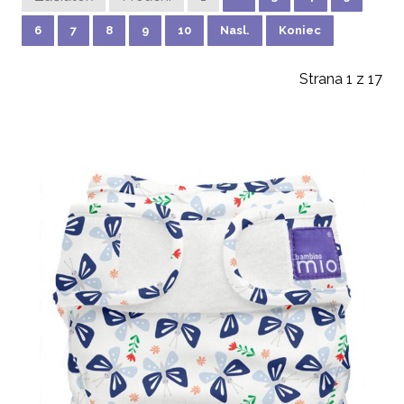
6
7
8
9
10
Nasl.
Koniec
Strana 1 z 17