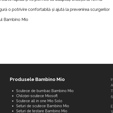
asigură o potrivire confortabilă și ajută la prevenirea scurgerilor
cul Bambino Mio
Produsele Bambino Mio
I
A
Scutece de bumbac Bambino Mio
T
Chiloței-scutece Miosoft
6
Scutece all in one Mio Solo
Seturi de scutece Bambino Mio
E
Seturi de testare Bambino Mio
T