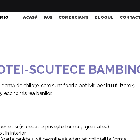
 MIO
ACASĂ
FAQ
COMERCIANȚI
BLOGUL
CONTAC
OTEI-SCUTECE BAMBIN
amă de chiloței care sunt foarte potriviți pentru utilizare și
i economisirea banilor.
 bebeluși (în ceea ce privește forma și greutatea)
l în interior
foarte rapida și vă permite să adaptați chiloțeii la forma