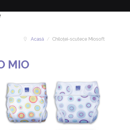
T
Acasă
/
Chiloței-scutece Miosoft
O MIO