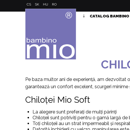
CS
SK
HU
RO
CATALOG BAMBINO
CHIL
Pe baza multor ani de experiență, am dezvoltat o g
garantează un confort excelent, scurgeri minime ș
Chiloței Mio Soft
La alegere sunt preferați de mulți părinți
Chiloțeii sunt potriviți pentru o gamă largă de
Toți chiloțeii au un strat impermeabil și respirabi
Datorită închiderii cu velcro, manipularea este 