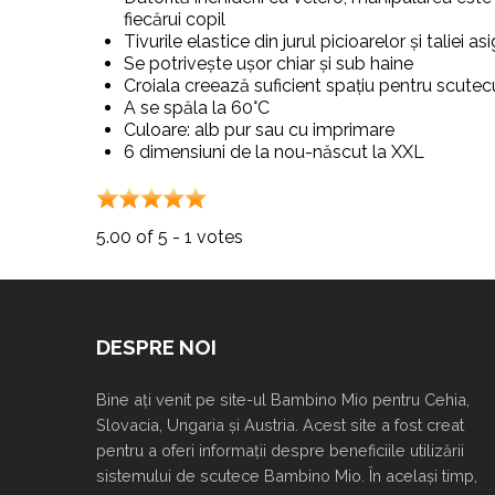
fiecărui copil
Tivurile elastice din jurul picioarelor și taliei 
Se potrivește ușor chiar și sub haine
Croiala creează suficient spațiu pentru scute
A se spăla la 60°C
Culoare: alb pur sau cu imprimare
6 dimensiuni de la nou-născut la XXL
5.00 of 5 - 1 votes
Thank
you
for
DESPRE NOI
rating
this
Bine ați venit pe site-ul Bambino Mio pentru Cehia,
article.
Slovacia, Ungaria și Austria. Acest site a fost creat
pentru a oferi informații despre beneficiile utilizării
sistemului de scutece Bambino Mio. În același timp,