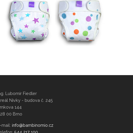
ng. Lubomír Fiedler
reál Nivky - budova č. 245
rnkova 144
28 00 Brno
-mail:
elefon:
544 217 100