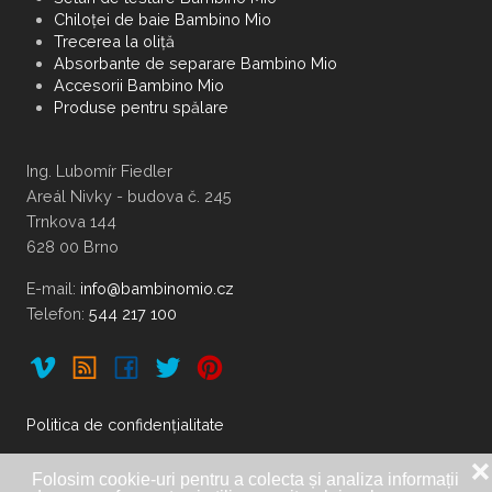
Chiloței de baie Bambino Mio
Trecerea la oliță
Absorbante de separare Bambino Mio
Accesorii Bambino Mio
Produse pentru spălare
Ing. Lubomír Fiedler
Areál Nivky - budova č. 245
Trnkova 144
628 00 Brno
E-mail:
Telefon:
544 217 100
Politica de confidențialitate
❌
Folosim cookie-uri pentru a colecta și analiza informații