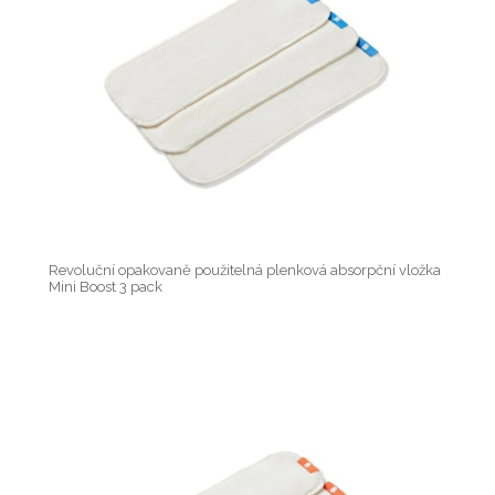
Revoluční opakovaně použitelná plenková absorpční vložka
Mini Boost 3 pack