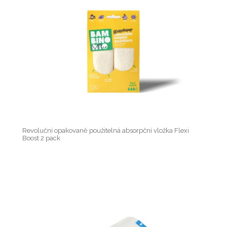
Revoluční opakovaně použitelná absorpční vložka Flexi
Boost 2 pack