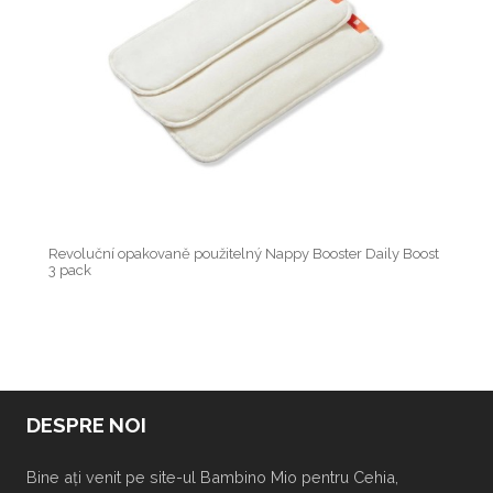
Revoluční opakovaně použitelný Nappy Booster Daily Boost
3 pack
DESPRE NOI
Bine ați venit pe site-ul Bambino Mio pentru Cehia,