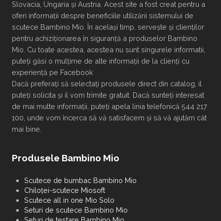
Slovacia, Ungaria și Austria. Acest site a fost creat pentru a
oferi informații despre beneficiile utilizării sistemului de
scutece Bambino Mio. În același timp, servește și clienților
pentru achiziționarea în siguranță a produselor Bambino
Mio. Cu toate acestea, acestea nu sunt singurele informatii,
puteți găsi o mulțime de alte informații de la clienți cu
experiență pe Facebook
Dacă preferați să selectați produsele direct din catalog, il
puteți solicita și il vom trimite gratuit. Dacă sunteți interesat
de mai multe informații, puteți apela linia telefonică 544 217
100, unde vom încerca să vă satisfacem și să vă ajutăm cât
mai bine.
Produsele Bambino Mio
Scutece de bumbac Bambino Mio
Chiloței-scutece Miosoft
Scutece all in one Mio Solo
Seturi de scutece Bambino Mio
Seturi de testare Bambino Mio