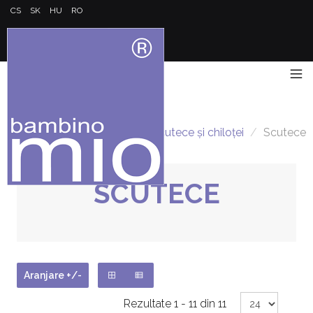
CS
SK
HU
RO
Acasă
/
Scutece și chiloței
/
Scutece
SCUTECE
Aranjare +/-
Rezultate 1 - 11 din 11