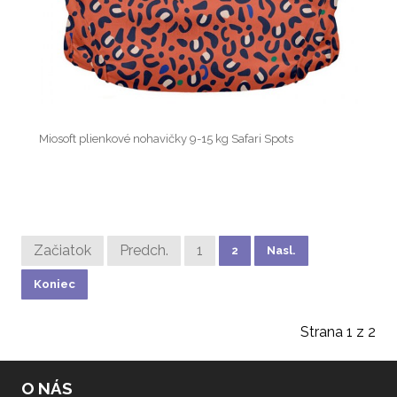
Miosoft plienkové nohavičky 9-15 kg Safari Spots
Začiatok
Predch.
1
2
Nasl.
Koniec
Strana 1 z 2
O NÁS