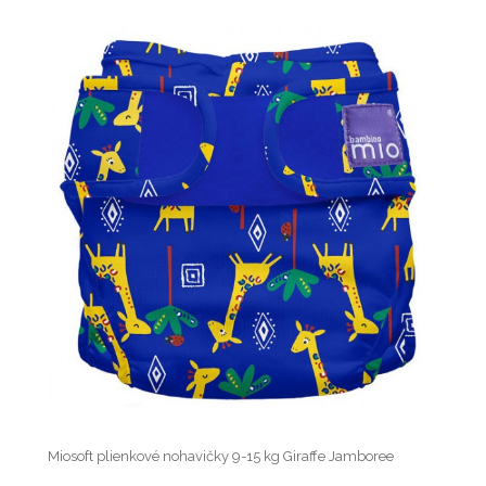
Miosoft plienkové nohavičky 9-15 kg Giraffe Jamboree