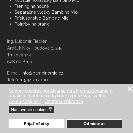
Kúpacie nohavičky Bambino Mio
Tréning na nočník
Separačné vložky Bambino Mio
Príslušenstvo Bambino Mio
Potreby na pranie
Ing. Lubomír Fiedler
Areál Nivky - budova č. 245
Trnkova 144
628 00 Brno
E-mail:
Telefon:
544 217 100
❌
Súbory cookies používame na zhromažďovanie a
analýzu informácií o výkone a používaní webu.
Čo sú cookies?
Ochrana súkromia
Nastavenie cookies
◮
Ochrana súkromia
Prijať všetky
Odmietnuť