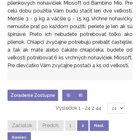
plienkových nohavičiek Miosoft od Bambino Mio. Pre
celú dobu použitia Vám budú stačiť len dve veľkosti.
Menšie 3 - 9 kg a väčšie 9 - 15 kg. Vrchné nohavičky
nemusíte prať po každom použití, periete je len ak sú
špinavé. Preto ich nebudete potrebovať toľko ako
plienok. Chlapci zvyčajne potrebujú prebaliť častejšie,
a tak ak máte alebo čakáte chlapčeka, budete od
veľkosti potrebovať 6 ks vrchných nohavičiek Miosoft.
Pre dievčatko Vám zvyčajne postačí 4 ks od veľkosti.
Zoradenie Zostupne
Výsledok 1 - 24 z 44
Začiatok
Predch.
1
2
Nasl.
Koniec