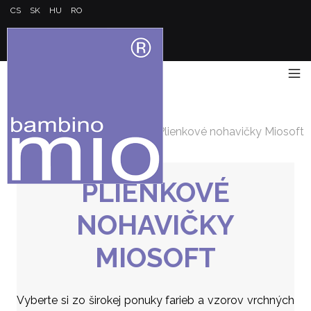
CS
SK
HU
RO
Hlavná stránka
/
Plienkové nohavičky Miosoft
PLIENKOVÉ
NOHAVIČKY
MIOSOFT
Vyberte si zo širokej ponuky farieb a vzorov vrchných