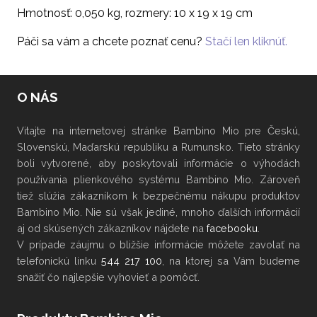
Hmotnosť: 0,050 kg, rozmery: 10 x 19 x 19 cm
Páči sa vám a chcete poznať cenu?
Stačí len kliknúť.
O NÁS
Vitajte na internetovej stránke Bambino Mio pre Českú,
Slovenskú, Maďarskú republiku a Rumunsko. Tieto stránky
boli vytvorené, aby poskytovali informácie o výhodách
používania plienkového systému Bambino Mio. Zároveň
tiež slúžia zákazníkom k bezpečnému nákupu produktov
Bambino Mio. Nie sú však jediné, mnoho ďalších informácií
aj od skúsených zákazníkov nájdete na
facebooku
.
V
prípade záujmu
o bližšie informácie
môžete
zavolať na
telefonickú linku
544 217 100
, na ktorej sa Vám budeme
snažiť čo najlepšie vyhovieť a pomôcť.