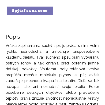
Spýtať sa na cenu
Popis
Vďaka zapínaniu na suchý zips je práca s nimi veľmi
rýchla, jednoduchá a umožňuje prispôseobenie
každému dieťaťu. Tvar suchého zipsu bráni vytváraniu
ostrých rohov a tak chránia pred odrením jemnej
detskej pokožky. Vnútorná polyuretánová vrstva
prepúšťa menšie molekuly plynov a pár, avšak
zabraňuje priechodu kvapalín a tekutín. Dieťa sa tak
nezaparí, ale ani neznečistí svoje okolie. Pozor,
pôsebenie detských olejčekov alebo prekročenie
teploty prania znižuje životnosť nepriepustnej vrstvy.
Mäkké lemy okolo nožičiek a pásu zabraňujú odretiu