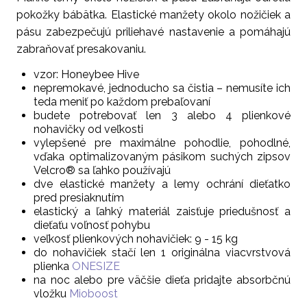
pokožky bábätka. Elastické manžety okolo nožičiek a
pásu zabezpečujú priliehavé nastavenie a pomáhajú
zabraňovať presakovaniu.
vzor: Honeybee Hive
nepremokavé, jednoducho sa čistia – nemusíte ich
teda meniť po každom prebaľovaní
budete potrebovať len 3 alebo 4 plienkové
nohavičky od veľkosti
vylepšené pre maximálne pohodlie, pohodlné,
vďaka optimalizovaným pásikom suchých zipsov
Velcro® sa ľahko používajú
dve elastické manžety a lemy ochrání dieťatko
pred presiaknutím
elastický a ľahký materiál zaisťuje priedušnosť a
dieťaťu voľnosť pohybu
veľkosť plienkových nohavičiek: 9 - 15 kg
do nohavičiek stačí len 1 originálna viacvrstvová
plienka
ONESIZE
na noc alebo pre väčšie dieťa pridajte absorbčnú
vložku
Mioboost