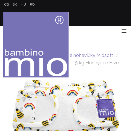
CS
SK
HU
RO
Hlavná stránka
/
Plienkové nohavičky Miosoft
/
Miosoft plienkové nohavičky 9 - 15 kg Honeybee Hive