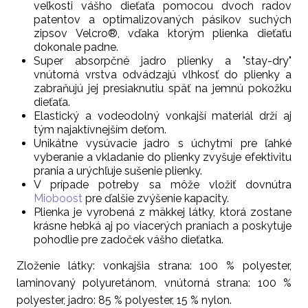
veľkosti vášho dieťaťa pomocou dvoch radov
patentov a optimalizovaných pásikov suchých
zipsov Velcro®, vďaka ktorým plienka dieťaťu
dokonale padne.
Super absorpčné jadro plienky a "stay-dry"
vnútorná vrstva odvádzajú vlhkosť do plienky a
zabraňujú jej presiaknutiu späť na jemnú pokožku
dieťaťa.
Elastický a vodeodolný vonkajší materiál drží aj
tým najaktívnejším deťom.
Unikátne vysúvacie jadro s úchytmi pre ľahké
vyberanie a vkladanie do plienky zvyšuje efektivitu
prania a urýchľuje sušenie plienky.
V prípade potreby sa môže vložiť dovnútra
Mioboost
pre ďalšie zvýšenie kapacity.
Plienka je vyrobená z mäkkej látky, ktorá zostane
krásne hebká aj po viacerých praniach a poskytuje
pohodlie pre zadoček vášho dieťatka.
Zloženie látky: vonkajšia strana: 100 % polyester,
laminovaný polyuretánom, vnútorná strana: 100 %
polyester, jadro: 85 % polyester, 15 % nylon.