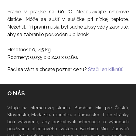
Pranie v práčke na 60 °C. Nepoužívajte chlórové
čističe. Môže sa sušiť v sušičke pri nízkej teplote.
Nežehliť. Pri praní musia byť suché zipsy vždy zapnuté,
aby sa zabránilo poškodeniu plienok.
Hmotnosť: 0,145 kg.
Rozmery: 0,035 x 0,240 x 0,180.
Páči sa vám a chcete poznať cenu?
Stačí len kliknúť.
O NÁS
Vitajte na internetovej stránke Bambino Mio pre Českú,
Slovenskú, Maďarskú republiku a Rumunsko. Tieto stránky
boli vytvorené, aby poskytovali informácie o výhodách
používania plienkového systému Bambino Mio. Zároveň
tiež slúžia zákazníkom k bezpečnému nákupu produktov