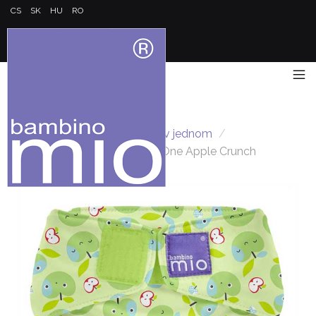
CS
SK
HU
RO
Hlavná stránka
/
Všetko v jednom
/
Miosolo látková plienka All In One Apple Crunch