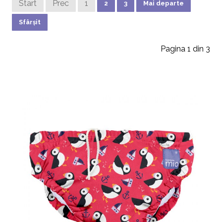
Start
Prec
1
2
3
Mai departe
Sfârșit
Pagina 1 din 3