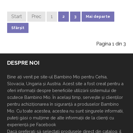
Start
Prec
1
2
3
Mai departe
Sfârșit
Pagina 1 din 3
DESPRE NOI
Bine ați venit pe site-ul Bambino Mio pentru Cehia,
Slovacia, Ungaria și Austria. Acest site a fost creat pentru a
oferi informații despre beneficiile utilizării sistemului de
scutece Bambino Mio. În același timp, servește și clienților
pentru achiziționarea în siguranță a produselor Bambino
Mio. Cu toate acestea, acestea nu sunt singurele informatii,
puteți găsi o mulțime de alte informații de la clienți cu
experiență pe Facebook
Dacă preferați să selectați produsele direct din catalog, il