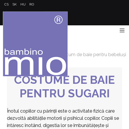
CS
SK
HU
RO
Acasă
/
Costum de baie pentru bebeluși
COSTUME DE BAIE
PENTRU SUGARI
Înotul copiilor cu părinții este o activitate fizică care
dezvoltă abilitățile motorii și psihicul copiilor. Copiii se
întăresc înotând, digestia lor se îmbunătățește și