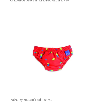
Chiloței de baie Bambino Mio Radiant Ray
Kalhotky koupací Red Fish v.S