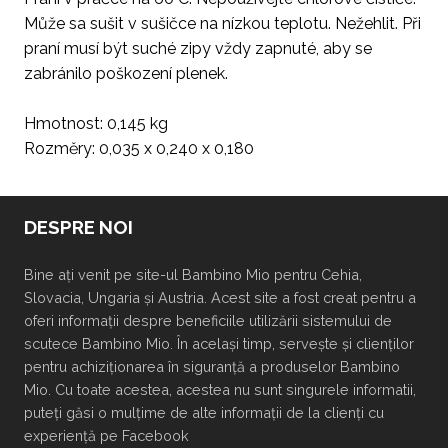
Může sa sušit v sušičce na nízkou teplotu. Nežehlit. Při
praní musí být suché zipy vždy zapnuté, aby se
zabránilo poškození plenek.
Hmotnost: 0,145 kg
Rozměry: 0,035 x 0,240 x 0,180
DESPRE NOI
Bine ați venit pe site-ul Bambino Mio pentru Cehia,
Slovacia, Ungaria și Austria. Acest site a fost creat pentru a
oferi informații despre beneficiile utilizării sistemului de
scutece Bambino Mio. În același timp, servește și clienților
pentru achiziționarea în siguranță a produselor Bambino
Mio. Cu toate acestea, acestea nu sunt singurele informatii,
puteți găsi o mulțime de alte informații de la clienți cu
experiență pe Facebook