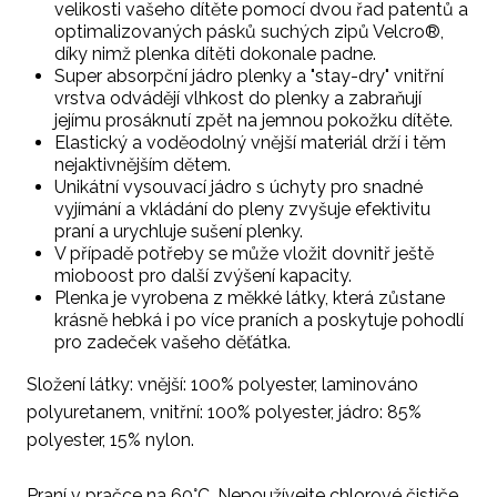
velikosti vašeho dítěte pomocí dvou řad patentů a
optimalizovaných pásků suchých zipů Velcro®,
díky nimž plenka dítěti dokonale padne.
Super absorpční jádro plenky a "stay-dry" vnitřní
vrstva odvádějí vlhkost do plenky a zabraňují
jejímu prosáknutí zpět na jemnou pokožku dítěte.
Elastický a voděodolný vnější materiál drží i těm
nejaktivnějším dětem.
Unikátní vysouvací jádro s úchyty pro snadné
vyjímání a vkládání do pleny zvyšuje efektivitu
praní a urychluje sušení plenky.
V případě potřeby se může vložit dovnitř ještě
mioboost pro další zvýšení kapacity.
Plenka je vyrobena z měkké látky, která zůstane
krásně hebká i po více praních a poskytuje pohodlí
pro zadeček vašeho děťátka.
Složení látky: vnější: 100% polyester, laminováno
polyuretanem, vnitřní: 100% polyester, jádro: 85%
polyester, 15% nylon.
Praní v pračce na 60°C. Nepoužívejte chlorové čističe.