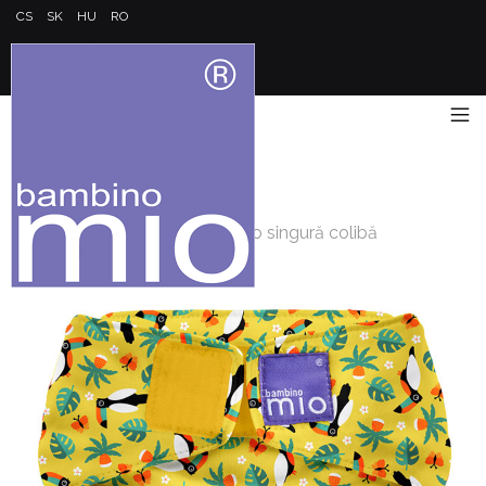
CS
SK
HU
RO
Acasă
/
Miosolo
/
Miosolo scutec de pânză, într-o singură colibă