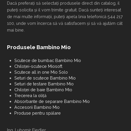
Dacă preferați să selectați produsele direct din catalog, il
puteți solicita și il vom trimite gratuit. Dacă sunteți interesat
de mai multe informații, puteți apela linia telefonică 544 217
100, unde vom încerca să vă satisfacem și să vă ajutăm cât
mai bine.
Produsele Bambino Mio
Scutece de bumbac Bambino Mio
Chiloței-scutece Miosoft
Scutece all in one Mio Solo
Seturi de scutece Bambino Mio
Seturi de testare Bambino Mio
Chiloței de baie Bambino Mio
Trecerea la oliță
Absorbante de separare Bambino Mio
Accesorii Bambino Mio
Produse pentru spălare
Ing. Lubomír Fiedler