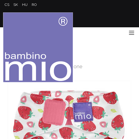
CS
SK
HU
RO
Acasă
/
Toate într-una
/
Miosolo scutec de pânză all in one