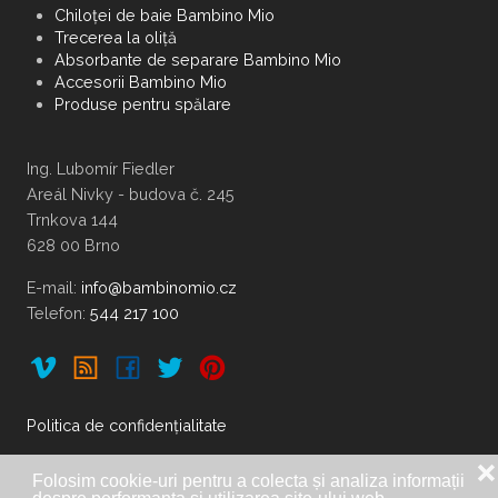
Chiloței de baie Bambino Mio
Trecerea la oliță
Absorbante de separare Bambino Mio
Accesorii Bambino Mio
Produse pentru spălare
Ing. Lubomír Fiedler
Areál Nivky - budova č. 245
Trnkova 144
628 00 Brno
E-mail:
Telefon:
544 217 100
Politica de confidențialitate
❌
Folosim cookie-uri pentru a colecta și analiza informații