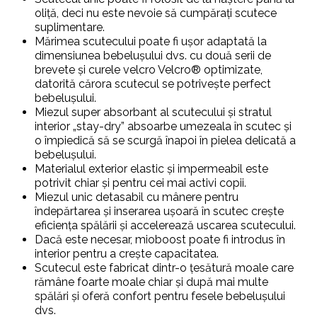
oliță, deci nu este nevoie să cumpărați scutece
suplimentare.
Mărimea scutecului poate fi ușor adaptată la
dimensiunea bebelușului dvs. cu două serii de
brevete și curele velcro Velcro® optimizate,
datorită cărora scutecul se potrivește perfect
bebelușului.
Miezul super absorbant al scutecului și stratul
interior „stay-dry” absoarbe umezeala în scutec și
o împiedică să se scurgă înapoi în pielea delicată a
bebelușului.
Materialul exterior elastic și impermeabil este
potrivit chiar și pentru cei mai activi copii.
Miezul unic detasabil cu mânere pentru
îndepărtarea și inserarea ușoară în scutec crește
eficiența spălării și accelerează uscarea scutecului.
Dacă este necesar, mioboost poate fi introdus în
interior pentru a crește capacitatea.
Scutecul este fabricat dintr-o țesătură moale care
rămâne foarte moale chiar și după mai multe
spălări și oferă confort pentru fesele bebelușului
dvs.