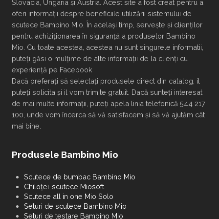
Slovacia, Ungaria și Austria. Acest site a fost creat pentru a
oferi informații despre beneficiile utilizării sistemului de
scutece Bambino Mio. În același timp, servește și clienților
pentru achiziționarea în siguranță a produselor Bambino
Mio. Cu toate acestea, acestea nu sunt singurele informatii,
puteți găsi o mulțime de alte informații de la clienți cu
experiență pe Facebook
Dacă preferați să selectați produsele direct din catalog, il
puteți solicita și il vom trimite gratuit. Dacă sunteți interesat
de mai multe informații, puteți apela linia telefonică 544 217
100, unde vom încerca să vă satisfacem și să vă ajutăm cât
mai bine.
Produsele Bambino Mio
Scutece de bumbac Bambino Mio
Chiloței-scutece Miosoft
Scutece all in one Mio Solo
Seturi de scutece Bambino Mio
Seturi de testare Bambino Mio