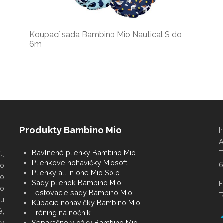
Koupací sada Bambino Mio Nautical S do
6m
Produkty Bambino Mio
I
A
Bavlnené plienky Bambino Mio
T
ú,
Plienkové nohavičky Miosoft
6
to
Plienky all in one Mio Solo
 o
Sady plienok Bambino Mio
E
no
Testovacie sady Bambino Mio
T
mu
Kúpacie nohavičky Bambino Mio
é,
Tréning na nočník
ov
Separačné vložky Bambino Mio