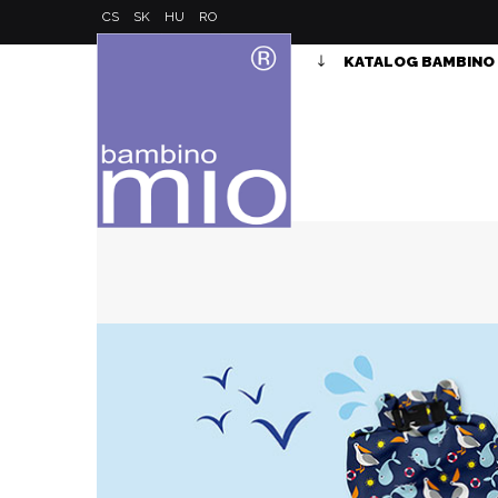
CS
SK
HU
RO
KATALOG BAMBINO