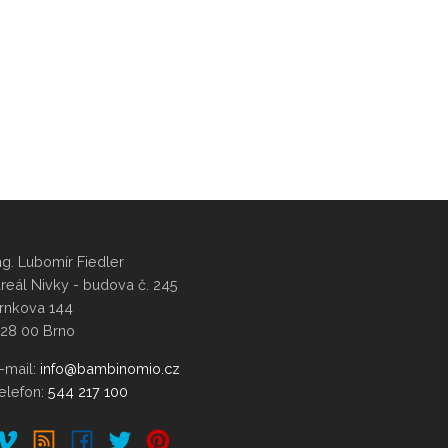
ng. Lubomír Fiedler
reál Nivky - budova č. 245
rnkova 144
28 00 Brno
-mail:
elefon:
544 217 100