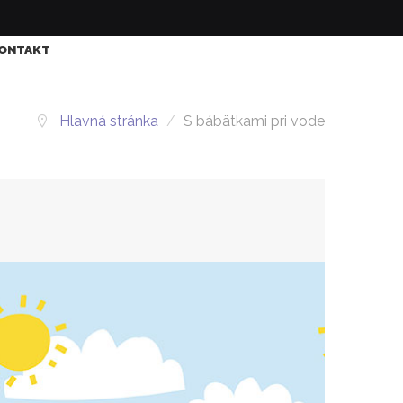
ONTAKT
Hlavná stránka
/
S bábätkami pri vode