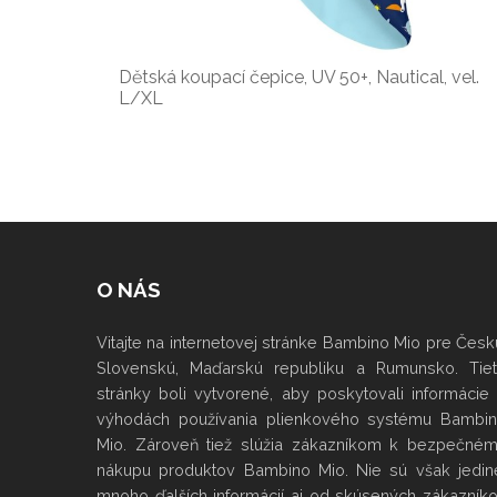
Dětská koupací čepice, UV 50+, Nautical, vel.
L/XL
O NÁS
Vitajte na internetovej stránke Bambino Mio pre Česk
Slovenskú, Maďarskú republiku a Rumunsko. Tie
stránky boli vytvorené, aby poskytovali informácie
výhodách používania plienkového systému Bambi
Mio. Zároveň tiež slúžia zákazníkom k bezpečné
nákupu produktov Bambino Mio. Nie sú však jedin
mnoho ďalších informácií aj od skúsených zákazník