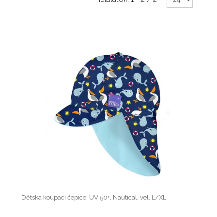
Dětská koupací čepice, UV 50+, Nautical, vel. L/XL