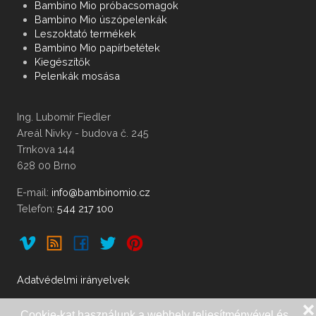
Bambino Mio próbacsomagok
Bambino Mio úszópelenkák
Leszoktató termékek
Bambino Mio papírbetétek
Kiegészítők
Pelenkák mosása
Ing. Lubomír Fiedler
Areál Nivky - budova č. 245
Trnkova 144
628 00 Brno
E-mail:
Telefon:
544 217 100
Adatvédelmi irányelvek
❌
Cookie-kat használunk a webhely teljesítményével és