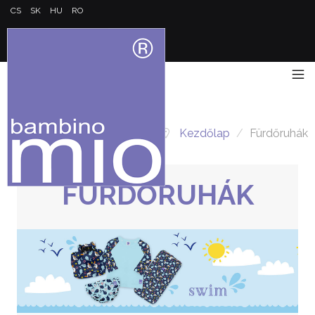
CS
SK
HU
RO
Kezdőlap
/
Fürdőruhák
FÜRDŐRUHÁK