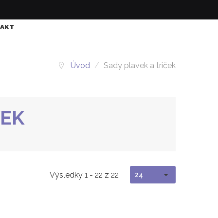
AKT
Úvod
/
Sady plavek a triček
VEK
Výsledky 1 - 22 z 22
24