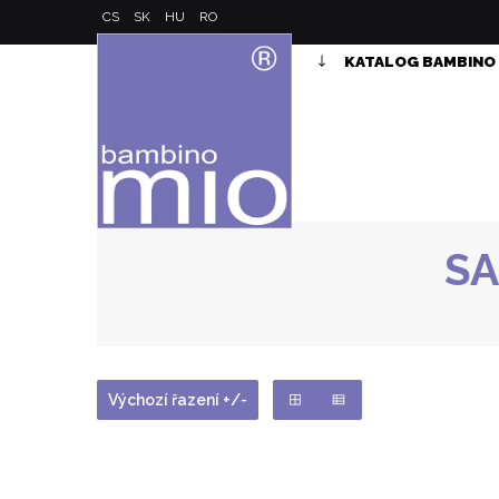
CS
SK
HU
RO
KATALOG BAMBINO
SA
Výchozí řazení +/-