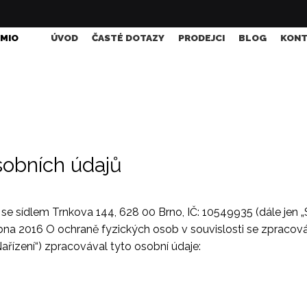
 MIO
ÚVOD
ČASTÉ DOTAZY
PRODEJCI
BLOG
KONT
sobních údajů
, se sídlem Trnkova 144, 628 00 Brno, IČ: 10549935 (dále jen
bna 2016 O ochraně fyzických osob v souvislosti se zpraco
ařízení“) zpracovával tyto osobní údaje: