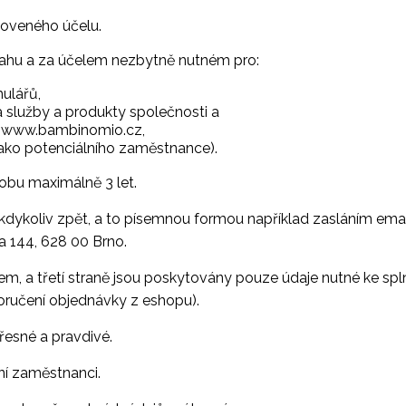
noveného účelu.
ahu a za účelem nezbytně nutném pro:
mulářů,
 služby a produkty společnosti a
k www.bambinomio.cz,
ako potenciálního zaměstnance).
bu maximálně 3 let.
kdykoliv zpět, a to písemnou formou například zasláním ema
va 144, 628 00 Brno.
 a třetí straně jsou poskytovány pouze údaje nutné ke splněn
oručení objednávky z eshopu).
řesné a pravdivé.
ní zaměstnanci.