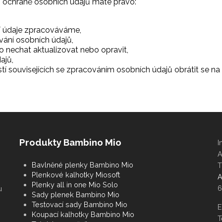
o ochraně osobních údajů máte právo:
í údaje zpracováváme,
ání osobních údajů,
o nechat aktualizovat nebo opravit,
ajů,
í souvisejících se zpracováním osobních údajů obrátit se n
Produkty Bambino Mio
Bavlněné plenky Bambino Mio
Plenkové kalhotky Miosoft
A
Plenky all in one Mio Solo
u
Sady plenek Bambino Mio
Testovací sady Bambino Mio
E
Koupací kalhotky Bambino Mio
T