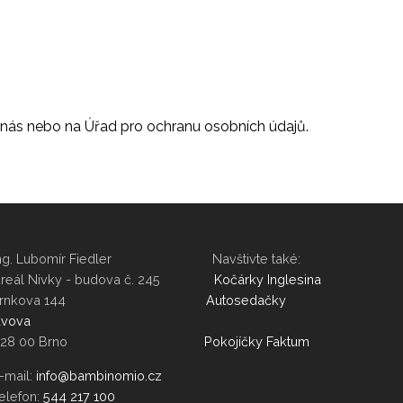
a nás nebo na Úřad pro ochranu osobních údajů.
Ing. Lubomír Fiedler Navštivte také:
Areál Nivky - budova č. 245
Kočárky Inglesina
Trnkova 144
Autosedačky
vova
628 00 Brno
Pokojíčky Faktum
-mail:
elefon:
544 217 100