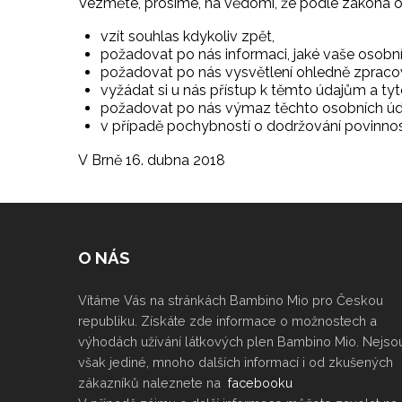
Vezměte, prosíme, na vědomí, že podle zákona 
vzít souhlas kdykoliv zpět,
požadovat po nás informaci, jaké vaše osobn
požadovat po nás vysvětlení ohledně zpracov
vyžádat si u nás přístup k těmto údajům a tyt
požadovat po nás výmaz těchto osobních úd
v případě pochybností o dodržování povinnost
V Brně 16. dubna 2018
O NÁS
Vítáme Vás na stránkách Bambino Mio pro Českou
republiku. Získáte zde informace o možnostech a
výhodách užívání látkových plen Bambino Mio. Nejso
však jediné, mnoho dalších informací i od zkušených
zákazníků naleznete na
facebooku