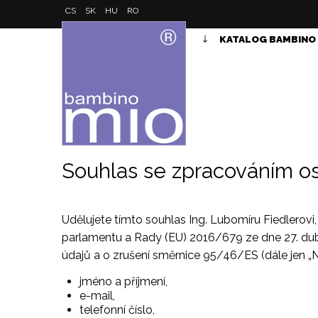
CS
SK
HU
RO
KATALOG BAMBINO
Souhlas se zpracováním o
Udělujete tímto souhlas Ing. Lubomíru Fiedlerovi
parlamentu a Rady (EU) 2016/679 ze dne 27. du
údajů a o zrušení směrnice 95/46/ES (dále jen „N
jméno a příjmení,
e-mail,
telefonní číslo,