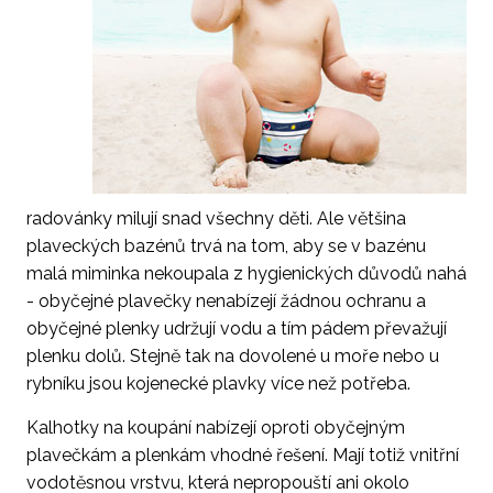
radovánky milují snad všechny děti. Ale většina
plaveckých bazénů trvá na tom, aby se v bazénu
malá miminka nekoupala z hygienických důvodů nahá
- obyčejné plavečky nenabízejí žádnou ochranu a
obyčejné plenky udržují vodu a tím pádem převažují
plenku dolů. Stejně tak na dovolené u moře nebo u
rybníku jsou kojenecké plavky více než potřeba.
Kalhotky na koupání nabízejí oproti obyčejným
plavečkám a plenkám vhodné řešení. Mají totiž vnitřní
vodotěsnou vrstvu, která nepropouští ani okolo