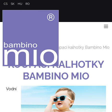
CS
SK
HU
RO
Úvod
/
Koupací kalhotky Bambino Mio
KOUPACÍ KALHOTKY
BAMBINO MIO
Vodní