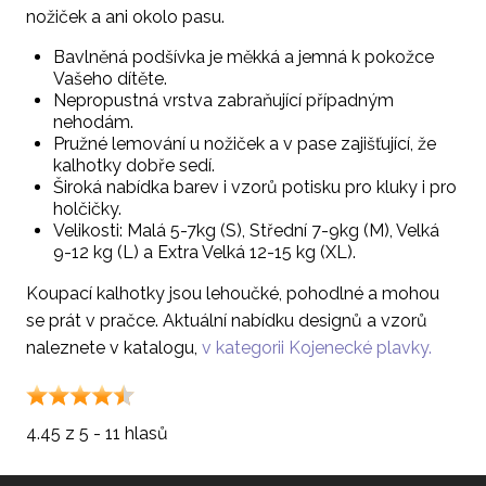
nožiček a ani okolo pasu.
Bavlněná podšívka je měkká a jemná k pokožce
Vašeho dítěte.
Nepropustná vrstva zabraňující případným
nehodám.
Pružné lemování u nožiček a v pase zajišťující, že
kalhotky dobře sedí.
Široká nabídka barev i vzorů potisku pro kluky i pro
holčičky.
Velikosti: Malá 5-7kg (S), Střední 7-9kg (M), Velká
9-12 kg (L) a Extra Velká 12-15 kg (XL).
Koupací kalhotky jsou lehoučké, pohodlné a mohou
se prát v pračce. Aktuální nabídku designů a vzorů
naleznete v katalogu,
v kategorii Kojenecké plavky.
4.45 z 5 - 11 hlasů
Děkujeme