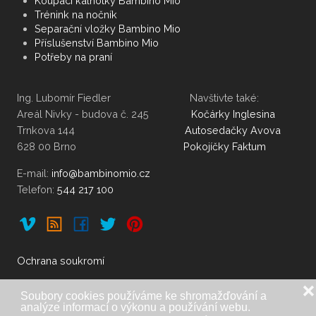
Koupací kalhotky Bambino Mio
Trénink na nočník
Separační vložky Bambino Mio
Příslušenství Bambino Mio
Potřeby na praní
Ing. Lubomír Fiedler Navštivte také:
Areál Nivky - budova č. 245
Kočárky Inglesina
Trnkova 144
Autosedačky Avova
628 00 Brno
Pokojíčky Faktum
E-mail:
Telefon:
544 217 100
Ochrana soukromí
❌
Soubory cookies používáme ke shromažďování a
analýze informací o výkonu a používání webu.