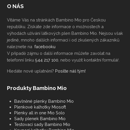
za
O NÁS
hodnocení.
Pokud
Vítáme Vás na stránkách Bambino Mio pro Českou
se
republiku. Získáte zde informace o možnostech a
vám
výhodách užívání látkových plen Bambino Mio. Nejsou však
článek
jediné, mnoho dalších informací i od zkušených zákazníků
líbil,
naleznete na
facebooku
budeme
V případě zájmu o další informace můžete zavolat na
rádi,
telefonní linku
544 217 100
, nebo využít kontaktní formulář.
když
Hledáte nové uplatnění?
Posilte náš tým!
jej
budete
Produkty Bambino Mio
sdílet
dál!
Bavlněné plenky Bambino Mio
Plenkové kalhotky Miosoft
Plenky all in one Mio Solo
Sady plenek Bambino Mio
Testovací sady Bambino Mio