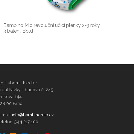
Bambino Mio revoluční učící plenky 2-3 roky
3 balení, Bold
ng. Lubomír Fiedler
reál Nivky - budova č. 245
rnkova 144
28 00 Brno
-mail:
elefon:
544 217 100