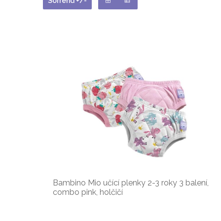
Sorrend +/-
Bambino Mio učící plenky 2-3 roky 3 balení,
combo pink, holčičí