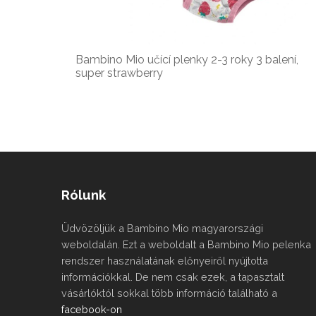
Bambino Mio učící plenky 2-3 roky 3 balení,
super strawberry
Rólunk
Üdvözöljük a Bambino Mio magyarországi
weboldalán. Ezt a weboldalt a Bambino Mio pelenka
rendszer használatának előnyeiről nyújtotta
információkkal. De nem csak ezek, a tapasztalt
vásárlóktól sokkal több információ található a
facebook-on