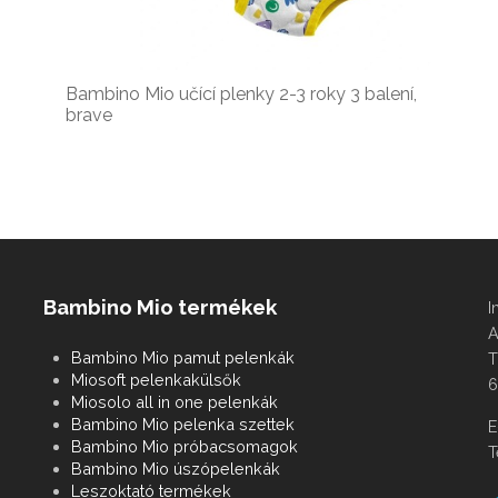
Bambino Mio učící plenky 2-3 roky 3 balení,
brave
Bambino Mio termékek
I
A
Bambino Mio pamut pelenkák
T
Miosoft pelenkakülsők
6
Miosolo all in one pelenkák
Bambino Mio pelenka szettek
E
Bambino Mio próbacsomagok
T
Bambino Mio úszópelenkák
Leszoktató termékek