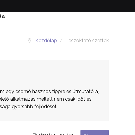
ÉG
Kezdőlap
/
Leszoktató szettek
em egy csomó hasznos tippre és útmutatóra,
lelő alkalmazás mellett nem csak időt és
sága gyorsabb fejlődését.