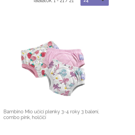
Találatok: 1 - 21 / 21
24
Bambino Mio učící plenky 3-4 roky 3 balení,
combo pink, holčičí