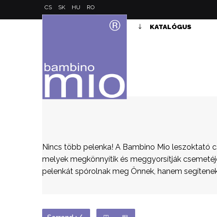
CS
SK
HU
RO
KATALÓGUS
Nincs több pelenka! A Bambino Mio leszoktató 
melyek megkönnyítik és meggyorsítják csemetéje 
pelenkát spórolnak meg Önnek, hanem segítenek 