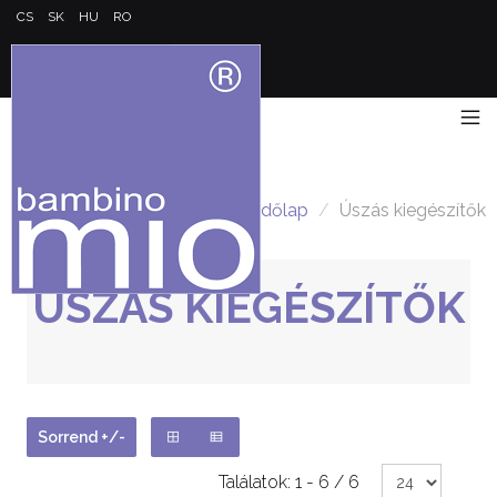
CS
SK
HU
RO
Kezdőlap
/
Úszás kiegészítők
ÚSZÁS KIEGÉSZÍTŐK
Sorrend +/-
Találatok: 1 - 6 / 6