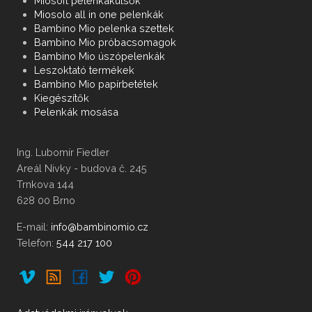
Miosoft pelenkakülsők
Miosolo all in one pelenkák
Bambino Mio pelenka szettek
Bambino Mio próbacsomagok
Bambino Mio úszópelenkák
Leszoktató termékek
Bambino Mio papírbetétek
Kiegészítők
Pelenkák mosása
Ing. Lubomír Fiedler
Areál Nivky - budova č. 245
Trnkova 144
628 00 Brno
E-mail:
Telefon:
544 217 100