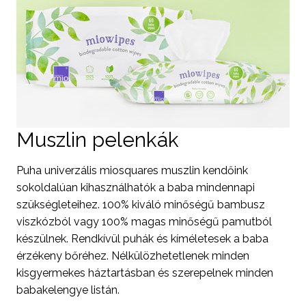
Muszlin pelenkák
Puha univerzális miosquares muszlin kendőink
sokoldalúan kihasználhatók a baba mindennapi
szükségleteihez. 100% kiváló minőségű bambusz
viszkózból vagy 100% magas minőségű pamutból
készülnek. Rendkívül puhák és kíméletesek a baba
érzékeny bőréhez. Nélkülözhetetlenek minden
kisgyermekes háztartásban és szerepelnek minden
babakelengye listán.