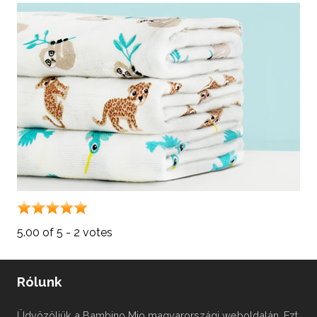
5.00 of 5 - 2 votes
Thank
you
Rólunk
for
rating
Üdvözöljük a Bambino Mio magyarországi weboldalán. Ezt