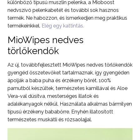
különböző típusú muszlin pelenka, a Mioboost
nedvszívó pelenkabetét és további sok hasznos
termék. Ne habozzon, és ismerkedjen meg praktikus
termékeinkkel.
Elég egy kattintás.
MioWipes nedves
törlőkendők
Az új, továbbfejlesztett MioWipes nedves törlőkendők
gyengéd összetevőket tartalmaznak, így gyengéden
ápolják a baba puha és érzékeny bőrét. 100%
pamutból készültek, természetes kamillával és Aloe
Vera-val dúsítva, mesterséges illatok és
adalékanyagok nélkül. Használata alkalmas bármilyen
típusú érzékeny bababőrre. Enyhén illatosított
természetes muskátli és rózsaolajjal.