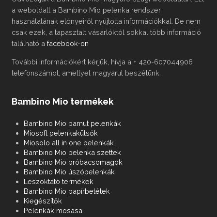
this
a weboldalt a Bambino Mio pelenka rendszer
article.
használatának előnyeiről nyújtotta információkkal. De nem
csak ezek, a tapasztalt vásárlóktól sokkal több információ
található a
facebook-on
További információkért kérjük, hívja a + 420-607044906
telefonszámot, amellyel magyarul beszélünk.
Bambino Mio termékek
Bambino Mio pamut pelenkák
Miosoft pelenkakülsők
Miosolo all in one pelenkák
Bambino Mio pelenka szettek
Bambino Mio próbacsomagok
Bambino Mio úszópelenkák
Leszoktató termékek
Bambino Mio papírbetétek
Kiegészítők
Pelenkák mosása