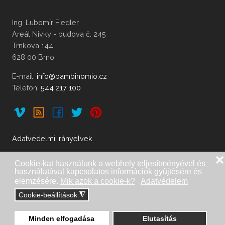
Ing. Lubomír Fiedler
Areál Nivky - budova č. 245
Trnkova 144
628 00 Brno
E-mail:
Telefon:
544 217 100
Adatvédelmi irányelvek
❌
Cookie-kat használunk a webhely teljesítményével és
használatával kapcsolatos információk gyűjtésére és
Import, forgalmazás és szerzői jog: Ing. Lubomír Fiedler,
elemzésére.
Mik azok a cookie-k?
Adatvédelem
Brno. | Telefon:
548 212 335
,
548 210 740
,
544 217
Cookie-beállítások
◮
100
|
|
www.fiedler.eu
Ez az oldal létrejött
StaWEBnice
.
Minden elfogadása
Elutasítás