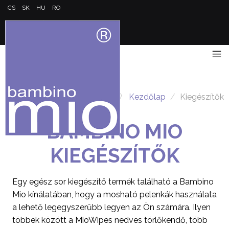
CS
SK
HU
RO
Kezdőlap
/
Kiegészítők
BAMBINO MIO
KIEGÉSZÍTŐK
Egy egész sor kiegészítő termék található a Bambino
Mio kínálatában, hogy a mosható pelenkák használata
a lehető legegyszerűbb legyen az Ön számára. Ilyen
többek között a MioWipes nedves törlőkendő, több