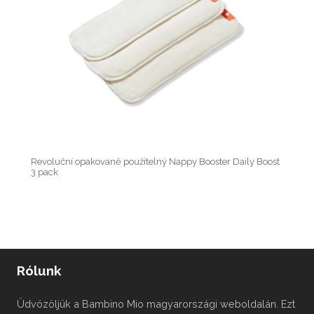
Revoluční opakovaně použitelný Nappy Booster Daily Boost
3 pack
Rólunk
Üdvözöljük a Bambino Mio magyarországi weboldalán. Ezt