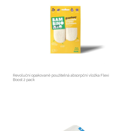
Revoluční opakovaně použitelná absorpční vložka Flexi
Boost 2 pack