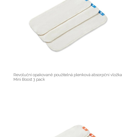
Revoluční opakovaně použitelná plenková absorpční vložka
Mini Boost 3 pack