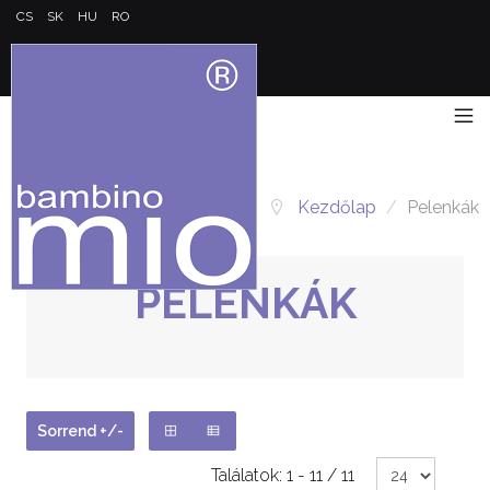
CS
SK
HU
RO
Kezdőlap
/
Pelenkák
PELENKÁK
Sorrend +/-
Találatok: 1 - 11 / 11