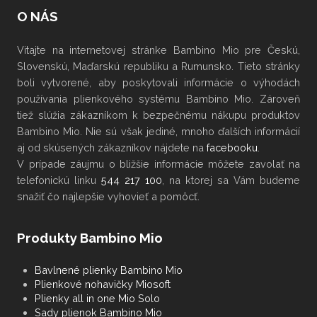
O NÁS
Vitajte na internetovej stránke Bambino Mio pre Českú,
Slovenskú, Maďarskú republiku a Rumunsko. Tieto stránky
boli vytvorené, aby poskytovali informácie o výhodách
používania plienkového systému Bambino Mio. Zároveň
tiež slúžia zákazníkom k bezpečnému nákupu produktov
Bambino Mio. Nie sú však jediné, mnoho ďalších informácií
aj od skúsených zákazníkov nájdete na
facebooku
.
V
prípade záujmu
o bližšie informácie
môžete
zavolať na
telefonickú linku
544 217 100
, na ktorej sa Vám budeme
snažiť čo najlepšie vyhovieť a pomôcť.
Produkty Bambino Mio
Bavlnené plienky Bambino Mio
Plienkové nohavičky Miosoft
Plienky all in one Mio Solo
Sady plienok Bambino Mio