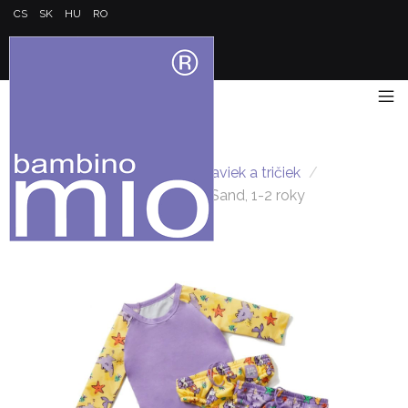
CS
SK
HU
RO
Hlavná stránka
/
Sady plaviek a tričiek
/
Bambino Mio sada na plavání Sand, 1-2 roky