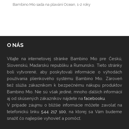
Bambino Mio sada na plavání Ocean, 1-2 roky
O NÁS
Vitajte na internetovej stránke Bambino Mio pre Českú,
Slovenskú, Maďarskú republiku a Rumunsko. Tieto stránky
boli vytvorené, aby poskytovali informácie o výhodách
používania plienkového systému Bambino Mio. Zároveň
tiež slúžia zákazníkom k bezpečnému nákupu produktov
Bambino Mio. Nie sú však jediné, mnoho ďalších informácií
aj od skúsených zákazníkov nájdete na
facebooku
.
V
prípade záujmu
o bližšie informácie
môžete
zavolať na
telefonickú linku
544 217 100
, na ktorej sa Vám budeme
snažiť čo najlepšie vyhovieť a pomôcť.