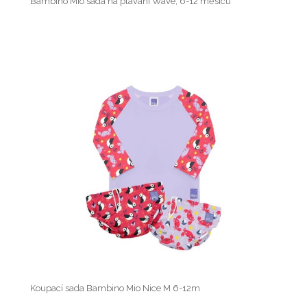
Bambino Mio sada na plavání Wave, 6-12 měsíců
Koupací sada Bambino Mio Nice M 6-12m