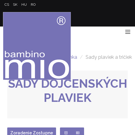
CS
SK
HU
RO
Hlavná stránka
/
Sady plaviek a tričiek
SADY DOJČENSKÝCH
PLAVIEK
Zoradenie Zostupne