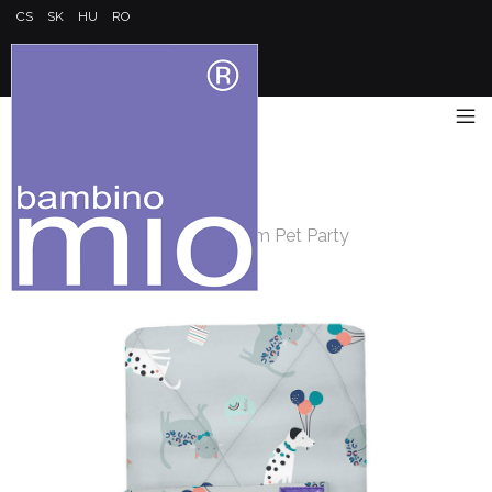
CS
SK
HU
RO
Úvod
/
Jdeme ven
/
Přebalovací podložka 60x43cm Pet Party