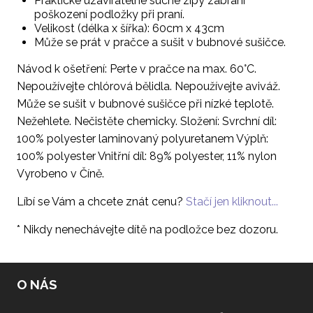
Praktické uzavíratelné suché zipy zabrání
poškození podložky při praní.
Velikost (délka x šířka): 60cm x 43cm
Může se prát v pračce a sušit v bubnové sušičce.
Návod k ošetření: Perte v pračce na max. 60°C.
Nepoužívejte chlórová bělidla. Nepoužívejte aviváž.
Může se sušit v bubnové sušičce při nízké teplotě.
Nežehlete. Nečistěte chemicky. Složení: Svrchní díl:
100% polyester laminovaný polyuretanem Výplň:
100% polyester Vnitřní díl: 89% polyester, 11% nylon
Vyrobeno v Číně.
Líbí se Vám a chcete znát cenu?
Stačí jen kliknout...
* Nikdy nenechávejte dítě na podložce bez dozoru.
O NÁS