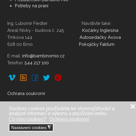
Potřeby na praní
Ing. Lubomír Fiedler Navštivte také:
Areál Nivky - budova č. 245
Kočárky Inglesina
Trnkova 144
Autosedačky Avova
628 00 Brno
Pokojíčky Faktum
E-mail:
Telefon:
544 217 100
Ochrana soukromí
❌
Soubory cookies používáme ke shromažďování a
analýze informací o výkonu a používání webu.
Dovoz, distribuce a copyright: Ing. Lubomír Fiedler, Brno. |
Co jsou cookies?
Ochrana soukromí
Telefon:
548 212 335
,
548 210 740
,
544 217
Nastavení cookies
◮
100
|
|
www.fiedler.eu