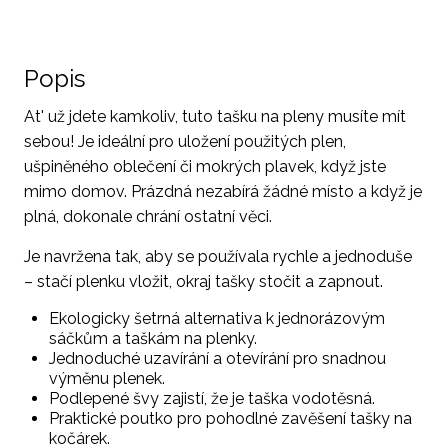
Popis
At' už jdete kamkoliv, tuto tašku na pleny musíte mít
sebou! Je ideální pro uložení použitých plen,
ušpiněného oblečení či mokrých plavek, když jste
mimo domov. Prázdná nezabírá žádné místo a když je
plná, dokonale chrání ostatní věci.
Je navržena tak, aby se používala rychle a jednoduše
– stačí plenku vložit, okraj tašky stočit a zapnout.
Ekologicky šetrná alternativa k jednorázovým
sáčkům a taškám na plenky.
Jednoduché uzavírání a otevírání pro snadnou
výměnu plenek.
Podlepené švy zajistí, že je taška vodotěsná.
Praktické poutko pro pohodlné zavěšení tašky na
kočárek.