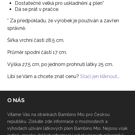
Dostatečně velká pro uskladnění 4 plen*
Dá se prát v pračce.
* Za předpokladu, že výrobek je používán a zavřen
správně.
Šířka vrchní části 28,5 cm.
Průměr spodní části 17 cm.
Výška 27,5 cm, po jednom prohnutí látky 25 cm.
Líbí se Vám a chcete znát cenu?
Stačí jen kliknout...
O NÁS
Vítáme Vás na stránkách Bambino Mio pro Českou
republiku. Získáte zde informace o možnostech a
výhodách užívání látkových plen Bambino Mio. Nejsou však