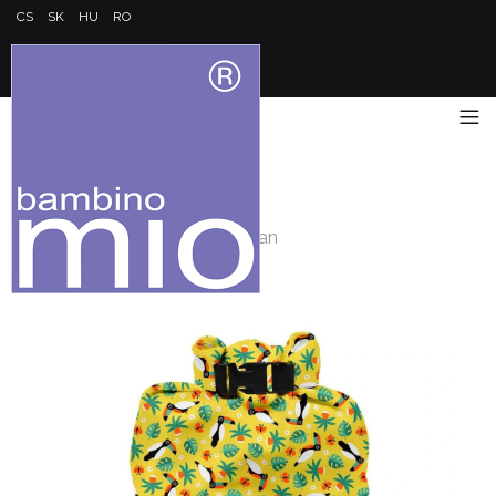
CS
SK
HU
RO
Úvod
/
Jdeme ven
/
Taška na plenky Tropical Toucan