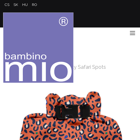
CS
SK
HU
RO
Úvod
/
Jdeme ven
/
Taška na mokré plenky a plavky Safari Spots