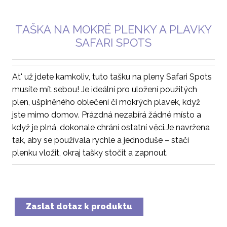
TAŠKA NA MOKRÉ PLENKY A PLAVKY
SAFARI SPOTS
At' už jdete kamkoliv, tuto tašku na pleny Safari Spots
musíte mít sebou! Je ideální pro uložení použitých
plen, ušpiněného oblečení či mokrých plavek, když
jste mimo domov. Prázdná nezabírá žádné místo a
když je plná, dokonale chrání ostatní věci.Je navržena
tak, aby se používala rychle a jednoduše – stačí
plenku vložit, okraj tašky stočit a zapnout.
Zaslat dotaz k produktu