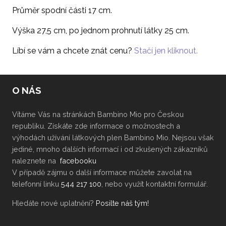
Průměr spodní části 17 cm.
Výška 27,5 cm, po jednom prohnutí látky 25 cm.
Líbí se vám a chcete znát cenu?
Stačí jen kliknout.
O NÁS
Vítáme Vás na stránkách Bambino Mio pro Českou
republiku. Získáte zde informace o možnostech a
výhodách užívání látkových plen Bambino Mio. Nejsou však
jediné, mnoho dalších informací i od zkušených zákazníků
naleznete na
facebooku
V případě zájmu o další informace můžete zavolat na
telefonní linku
544 217 100
, nebo využít kontaktní formulář.
Hledáte nové uplatnění?
Posilte náš tým!