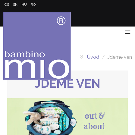
CS
SK
HU
RO
Úvod
/
Jdeme ven
JDEME VEN