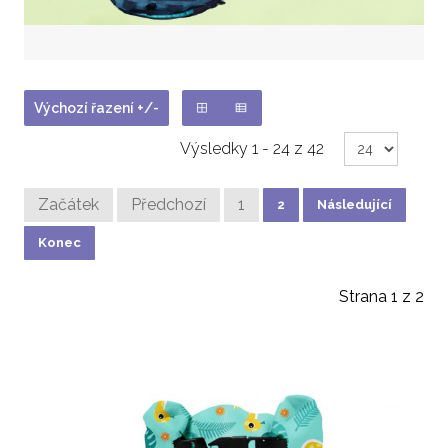
Výchozí řazení +/-
Výsledky 1 - 24 z 42
Začátek
Předchozí
1
2
Následující
Konec
Strana 1 z 2