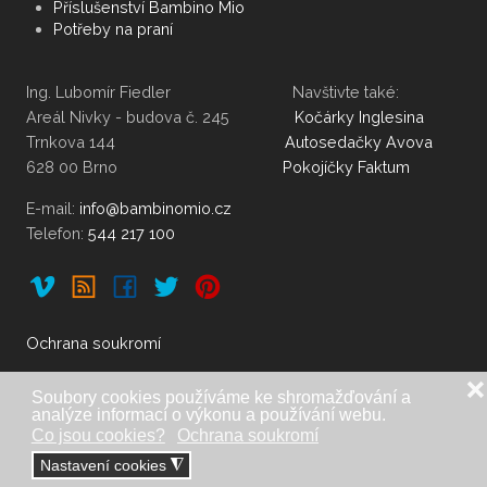
Příslušenství Bambino Mio
Potřeby na praní
Ing. Lubomír Fiedler Navštivte také:
Areál Nivky - budova č. 245
Kočárky Inglesina
Trnkova 144
Autosedačky Avova
628 00 Brno
Pokojíčky Faktum
E-mail:
Telefon:
544 217 100
Ochrana soukromí
❌
Soubory cookies používáme ke shromažďování a
analýze informací o výkonu a používání webu.
Dovoz, distribuce a copyright: Ing. Lubomír Fiedler, Brno. |
Co jsou cookies?
Ochrana soukromí
Telefon:
548 212 335
,
548 210 740
,
544 217
Nastavení cookies
◮
100
|
|
www.fiedler.eu