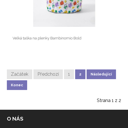
Velká taška na plenky Bambinomio Bold
Začátek
Předchozí
1
2
Následující
Konec
Strana 1 z 2
O NÁS