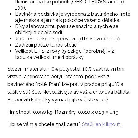
tkanin pro velké pohodlí (OEKO-TEX® Standard
100).
Bavlněná podšívka je vyrobena z bavlněného froté
a je měkká a jemná k pokožce vašeho děťátka.
Díky stahovacímu pasu se snadno a rychle se
oblékají a dobře sedí.
Jsou lehoučké a nepřevažují dítě ve vodě dolů.
Zadržují pouze tuhou stolici.
Velikost L - 1-2 roky (9-12kg). Podrobněji viz
tabulka velikosti mezi obrázky
Složení materiálu: 90% polyester, 10% bavlna, vnitřní
vrstva laminováno polyuretanem, podšívka z
bavlněného froté. Praní: lze prát v pračce při 40°C a
sušit v sušičce. Nepoužívejte aviváž a chlorová bělidla.
Po použití kalhotky vymáchejte v čisté vodě.
Hmotnost: 0,050 kg. Rozměry: 0,010 x 0,19 x 0,19
Líbí se Vám a chcete znát cenu?
Stačí jen kliknout...