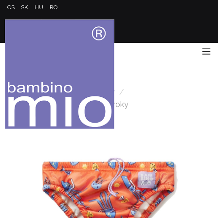
CS
SK
HU
RO
Úvod
/
Kojenecké plavky
/
Kojenecké plavky Stretch, 1-2 roky