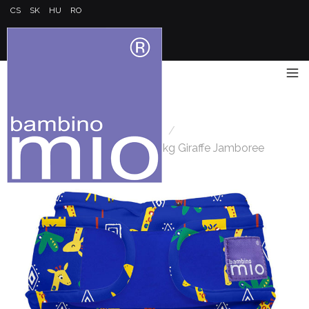
CS
SK
HU
RO
Úvod
/
Plenky a kalhotky
/
Miosoft plenkové kalhotky 3-9kg Giraffe Jamboree