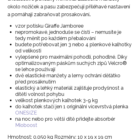
okolo nožiček a pasu zabezpečují přiléhavé nastavení
a pomáhají zabraňovat prosakování
.
vzor potisku Giraffe Jamboree
nepromokavé, jednoduše se čistí – nemusíte je
tedy měnit po každém přebalování
budete potřebovat jen 3 nebo 4 plenkové kalhotky
od velikosti
vylepšené pro maximální pohodlí, pohodlné. Díky
optimalizovaným páskům suchých zipů Velcro®
se lehce používají
dvě elastické manžety a lemy ochrání děťátko
před prosáknutím
elastický a lehký materiál zajišťuje prodyšnost a
dítěti volnost pohybu
velikost plenkových kalhotek 3-9 kg
do kalhotek stačí jen 1 originální vícevrstvá plenka
ONESIZE
na noc nebo pro větší dítě přidejte absorbér
Mioboost
Hmotnost: 0,050 kg Rozměry: 10 x 19 x 19 cm