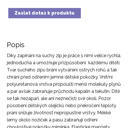
Zaslat dotaz k produktu
Popis
Díky zapínání na suchý zip je práce s nimi velice rychlá,
jednoduchá a umožňuje přizpůsobení každému dítěti.
Tvar suchého zipu brání vytváření ostrých rohů a tak
chrání před odřením jemné dětské pokožky. Vnitřní
polyuretanová vrstva propouští menší molekuly plynů
a par avšak zabraňuje průchodu kapalin a tekutin. Dítě
se tak nezapaří, ale ani neznečistí své okolí. Pozor
působení dětských olejíčků nebo překročení teploty
praní snižuje životnost nepropustné vrstvy. Měkké
lemy okolo nožiček a pasu zabraňují odření
choulostivé pokožky miminka. Elastické manžety