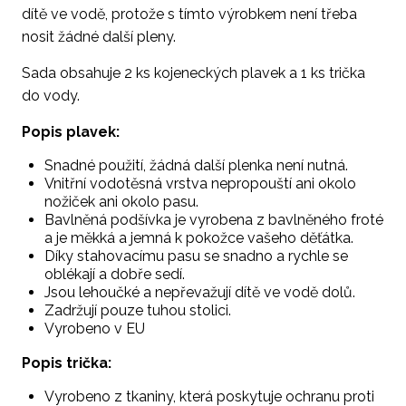
dítě ve vodě, protože s tímto výrobkem není třeba
nosit žádné další pleny.
Sada obsahuje 2 ks kojeneckých plavek a 1 ks trička
do vody.
Popis plavek:
Snadné použití, žádná další plenka není nutná.
Vnitřní vodotěsná vrstva nepropouští ani okolo
nožiček ani okolo pasu.
Bavlněná podšívka je vyrobena z bavlněného froté
a je měkká a jemná k pokožce vašeho děťátka.
Díky stahovacímu pasu se snadno a rychle se
oblékají a dobře sedí.
Jsou lehoučké a nepřevažují dítě ve vodě dolů.
Zadržují pouze tuhou stolici.
Vyrobeno v EU
Popis trička:
Vyrobeno z tkaniny, která poskytuje ochranu proti