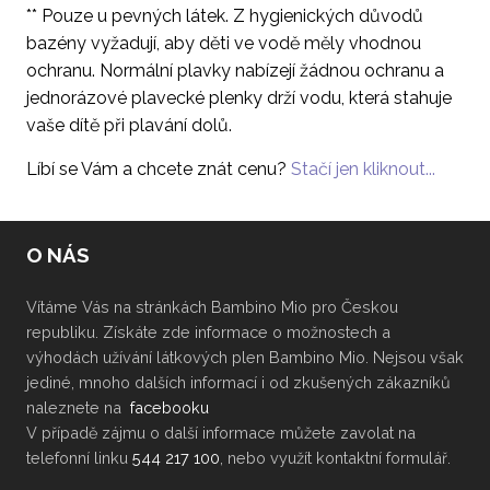
** Pouze u pevných látek. Z hygienických důvodů
bazény vyžadují, aby děti ve vodě měly vhodnou
ochranu. Normální plavky nabízejí žádnou ochranu a
jednorázové plavecké plenky drží vodu, která stahuje
vaše dítě při plavání dolů.
Líbí se Vám a chcete znát cenu?
Stačí jen kliknout...
O NÁS
Vítáme Vás na stránkách Bambino Mio pro Českou
republiku. Získáte zde informace o možnostech a
výhodách užívání látkových plen Bambino Mio. Nejsou však
jediné, mnoho dalších informací i od zkušených zákazníků
naleznete na
facebooku
V případě zájmu o další informace můžete zavolat na
telefonní linku
544 217 100
, nebo využít kontaktní formulář.