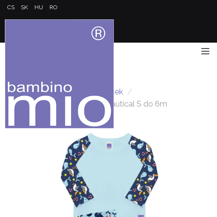
CS
SK
HU
RO
Úvod
/
Sady plavek a triček
/
Koupací sada Bambino Mio Nautical S do 6m