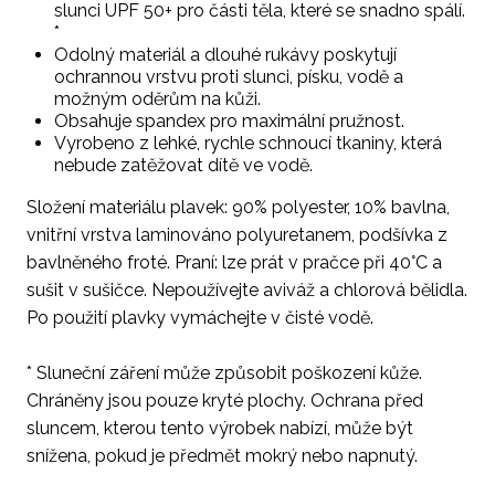
slunci UPF 50+ pro části těla, které se snadno spálí.
*
Odolný materiál a dlouhé rukávy poskytují
ochrannou vrstvu proti slunci, písku, vodě a
možným oděrům na kůži.
Obsahuje spandex pro maximální pružnost.
Vyrobeno z lehké, rychle schnoucí tkaniny, která
nebude zatěžovat dítě ve vodě.
Složení materiálu plavek: 90% polyester, 10% bavlna,
vnitřní vrstva laminováno polyuretanem, podšívka z
bavlněného froté. Praní: lze prát v pračce při 40°C a
sušit v sušičce. Nepoužívejte aviváž a chlorová bělidla.
Po použití plavky vymáchejte v čisté vodě.
* Sluneční záření může způsobit poškození kůže.
Chráněny jsou pouze kryté plochy. Ochrana před
sluncem, kterou tento výrobek nabízí, může být
snížena, pokud je předmět mokrý nebo napnutý.