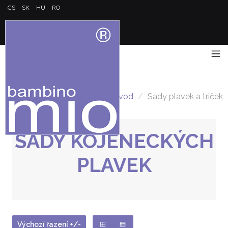
CS
SK
HU
RO
Úvod
/
Sady plavek a triček
SADY KOJENECKÝCH
PLAVEK
Výchozí řazení +/-