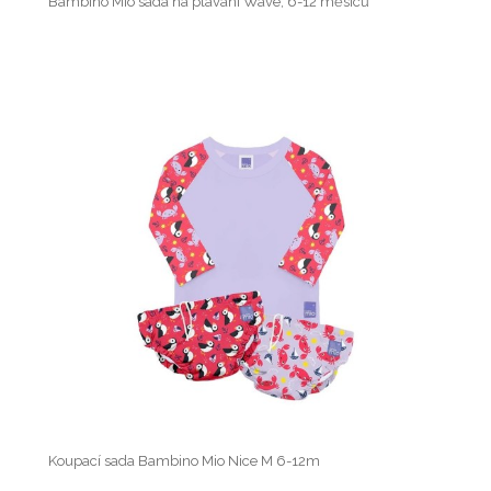
Bambino Mio sada na plavání Wave, 6-12 měsíců
Koupací sada Bambino Mio Nice M 6-12m