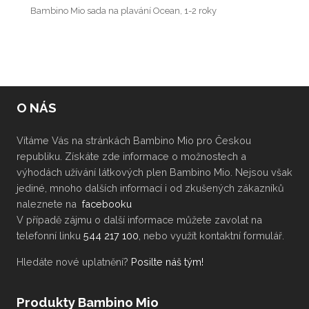
Bambino Mio sada na plavání Ocean, 1-2 roky
O NÁS
Vítáme Vás na stránkách Bambino Mio pro Českou
republiku. Získáte zde informace o možnostech a
výhodách užívání látkových plen Bambino Mio. Nejsou však
jediné, mnoho dalších informací i od zkušených zákazníků
naleznete na
facebooku
V případě zájmu o další informace můžete zavolat na
telefonní linku
544 217 100
, nebo využít kontaktní formulář.
Hledáte nové uplatnění?
Posilte náš tým!
Produkty Bambino Mio