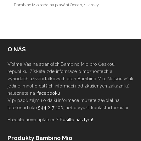
Bambino Mio sada na plavání Ocean, 1-2 roky
O NÁS
Vítáme Vás na stránkách Bambino Mio pro Českou
republiku. Získáte zde informace o možnostech a
výhodách užívání látkových plen Bambino Mio. Nejsou však
jediné, mnoho dalších informací i od zkušených zákazníků
naleznete na
facebooku
V případě zájmu o další informace můžete zavolat na
telefonní linku
544 217 100
, nebo využít kontaktní formulář.
Hledáte nové uplatnění?
Posilte náš tým!
Produkty Bambino Mio