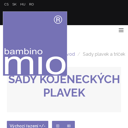
CS
SK
HU
RO
Úvod
/
Sady plavek a triček
SADY KOJENECKÝCH
PLAVEK
Výchozí řazení +/-