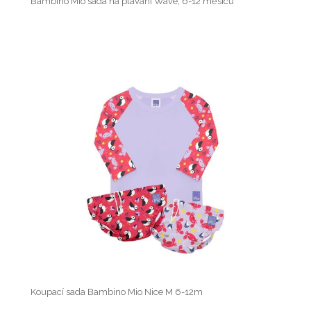
Bambino Mio sada na plavání Wave, 6-12 měsíců
Koupací sada Bambino Mio Nice M 6-12m