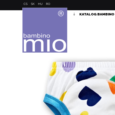
CS
SK
HU
RO
KATALOG BAMBINO