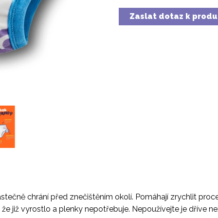
Zaslat dotaz k prod
tečně chrání před znečištěním okolí. Pomáhají zrychlit proce
t, že již vyrostlo a plenky nepotřebuje. Nepoužívejte je dříve n