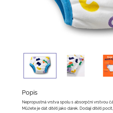
Popis
Nepropustná vrstva spolu s absorpční vrstvou čás
Můžete je dát dítěti jako dárek. Dodají dítěti poci