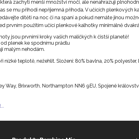
 která zachytí menší množství moči, ale nenahrazují plnohod
bčas se mu přihodí nepříjemná příhoda. V učících plenkových ka
edávejte dítěti na noc či na spaní a pokud nemáte jinou možno
řed prvním použitím učící plenkové kalhotky minimálně dvakrá
oty jsou prvními kroky vašich maličkých k čistší planetě!
 od plenek ke spodnímu prádlu
ňují malým nehodám.
 při nízké teplotě, nežehlit. Složení: 80% bavlna, 20% polyeste
y Way, Brixworth, Northampton NN6 9EU, Spojené královstv
...