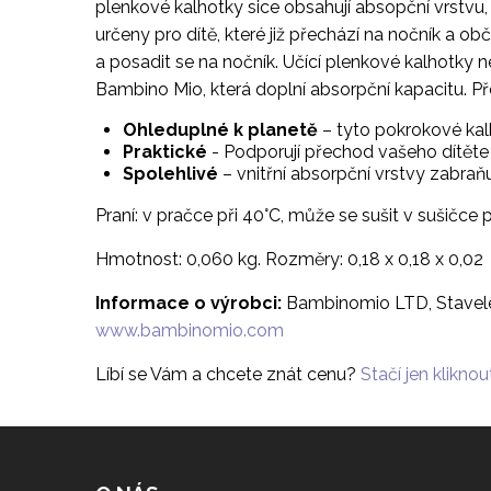
plenkové kalhotky sice obsahují absopční vrstvu,
určeny pro dítě, které již přechází na nočník a o
a posadit se na nočník. Učící plenkové kalhotky n
Bambino Mio, která doplní absorpční kapacitu. P
Ohleduplné k planetě
– tyto pokrokové kalh
Praktické
- Podporují přechod vašeho dítěte
Spolehlivé
– vnitřní absorpční vrstvy zabra
Praní: v pračce při 40°C, může se sušit v sušičce
Hmotnost: 0,060 kg. Rozměry: 0,18 x 0,18 x 0,02
Informace o výrobci:
Bambinomio LTD, Stavele
www.bambinomio.com
Líbí se Vám a chcete znát cenu?
Stačí jen kliknout