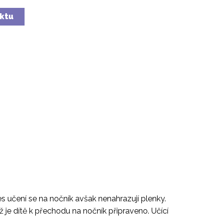
uktu
s učení se na nočník avšak nenahrazují plenky.
ež je dítě k přechodu na nočník připraveno. Učící