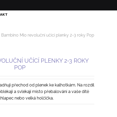
AKT
Bambino Mio revoluční učící plenky 2-3 roky Pop
OLUČNÍ UČÍCÍ PLENKY 2-3 ROKY
POP
nadňují přechod od plenek ke kalhotkám. Na rozdíl
blékají a svlékají místo přebalování a vaše dítě
 chlapec nebo velká holčička.