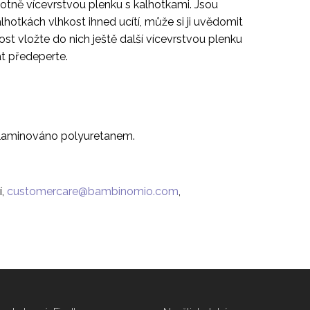
notně vícevrstvou plenku s kalhotkami. Jsou
lhotkách vlhkost ihned ucítí, může si ji uvědomit
st vložte do nich ještě další vícevrstvou plenku
t předeperte.
r, laminováno polyuretanem.
í,
,