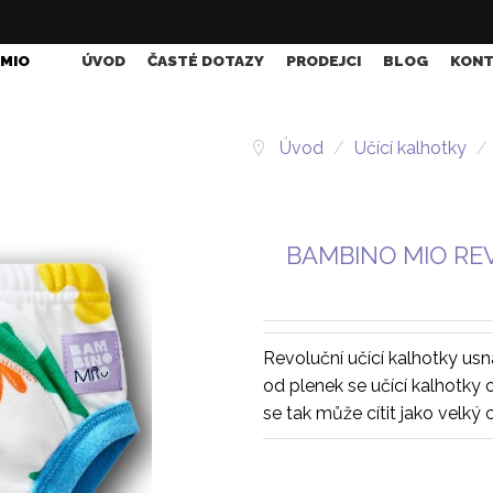
 MIO
ÚVOD
ČASTÉ DOTAZY
PRODEJCI
BLOG
KONT
Úvod
/
Učící kalhotky
/
BAMBINO MIO REV
Revoluční učící kalhotky us
od plenek se učící kalhotky o
se tak může cítit jako velký