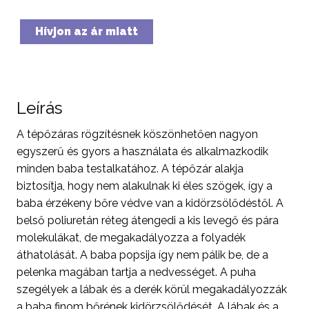
Hívjon az ár miatt
Leírás
A tépőzáras rögzítésnek köszönhetően nagyon
egyszerű és gyors a használata és alkalmazkodik
minden baba testalkatához. A tépőzár alakja
biztosítja, hogy nem alakulnak ki éles szögek, így a
baba érzékeny bőre védve van a kidörzsölődéstől. A
belső poliuretán réteg átengedi a kis levegő és pára
molekulákat, de megakadályozza a folyadék
áthatolását. A baba popsija így nem pálik be, de a
pelenka magában tartja a nedvességet. A puha
szegélyek a lábak és a derék körül megakadályozzák
a baba finom bőrének kidörzsölődését. A lábak és a