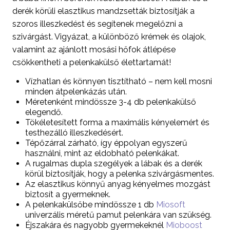
derék körüli elasztikus mandzsetták biztosítják a
szoros illeszkedést és segítenek megelőzni a
szivárgást. Vigyázat, a különböző krémek és olajok,
valamint az ajánlott mosási hőfok átlépése
csökkentheti a pelenkakülső élettartamát!
Vízhatlan és könnyen tisztítható – nem kell mosni
minden átpelenkázás után.
Méretenként mindössze 3-4 db pelenkakülső
elegendő.
Tökéletesített forma a maximális kényelemért és
testhezálló illeszkedésért.
Tépőzárral zárható, így éppolyan egyszerű
használni, mint az eldobható pelenkákat.
A rugalmas dupla szegélyek a lábak és a derék
körül biztosítják, hogy a pelenka szivárgásmentes.
Az elasztikus könnyű anyag kényelmes mozgást
biztosít a gyermeknek.
A pelenkakülsőbe mindössze 1 db
Miosoft
univerzális méretű pamut pelenkára van szükség.
Éjszakára és nagyobb gyermekeknél
Mioboost