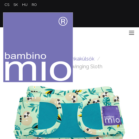
CS
SK
HU
RO
Kezdőlap
/
Miosoft pelenkakülsők
/
Miosoft pelenkakülső 3-9kg Swinging Sloth