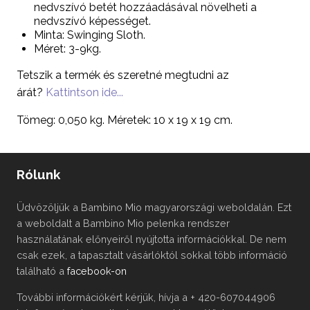
nedvszívó betét hozzáadásával növelheti a
nedvszívó képességet.
Minta: Swinging Sloth.
Méret: 3-9kg.
Tetszik a termék és szeretné megtudni az
árát?
Kattintson ide...
Tömeg: 0,050 kg. Méretek: 10 x 19 x 19 cm.
Rólunk
Üdvözöljük a Bambino Mio magyarországi weboldalán. Ezt
a weboldalt a Bambino Mio pelenka rendszer
használatának előnyeiről nyújtotta információkkal. De nem
csak ezek, a tapasztalt vásárlóktól sokkal több információ
található a
facebook-on
További információkért kérjük, hívja a + 420-607044906