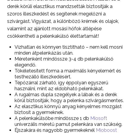
derék körüli elasztikus mandzsetták biztosítják a
szoros illeszkedést és segítenek megelőzni a
szivárgást. Vigyázat, a különböző krémek és olajok,
valamint az ajánlott mosási hőfok átlépése
csökkentheti a pelenkakülső élettartamát!
Vízhatlan és könnyen tisztítható – nem kell mosni
minden átpelenkázás után.
Méretenként mindössze 3-4 db pelenkakülső
elegendő.
Tökéletesített forma a maximális kényelemért és
testhezálló illeszkedésért.
Tépőzárral zárható, így éppolyan egyszerű
használni, mint az eldobható pelenkákat.
A rugalmas dupla szegélyek a lábak és a derék
körül biztosítják, hogy a pelenka szivárgásmentes.
Az elasztikus könnyű anyag kényelmes mozgást
biztosít a gyermeknek.
A pelenkakülsőbe mindössze 1 db
Miosoft
univerzális méretű pamut pelenkára van szükség.
Éjszakára és nagyobb gyermekeknél
Mioboost