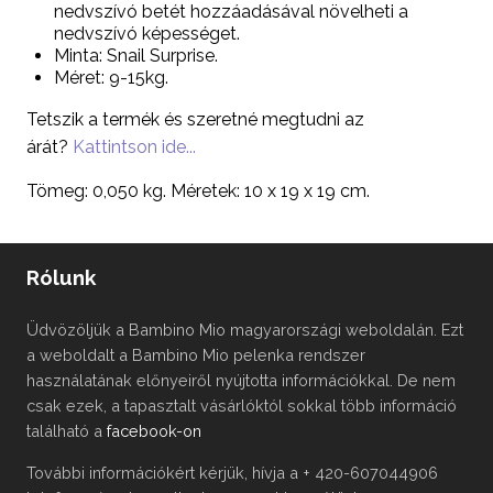
nedvszívó betét hozzáadásával növelheti a
nedvszívó képességet.
Minta:
Snail Surprise
.
Méret: 9-15kg.
Tetszik a termék és szeretné megtudni az
árát?
Kattintson ide...
Tömeg: 0,050 kg. Méretek: 10 x 19 x 19 cm.
Rólunk
Üdvözöljük a Bambino Mio magyarországi weboldalán. Ezt
a weboldalt a Bambino Mio pelenka rendszer
használatának előnyeiről nyújtotta információkkal. De nem
csak ezek, a tapasztalt vásárlóktól sokkal több információ
található a
facebook-on
További információkért kérjük, hívja a + 420-607044906