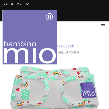
CS
SK
HU
RO
Kezdőlap
/
Miosoft pelenkakülsők
/
Miosoft pelenkakülső 9-15kg Snail Surprise