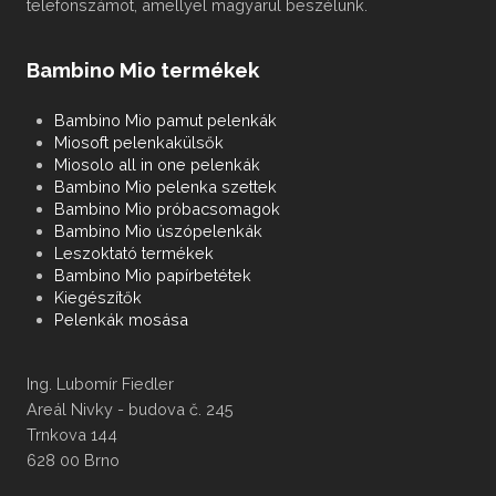
telefonszámot, amellyel magyarul beszélünk.
Bambino Mio termékek
Bambino Mio pamut pelenkák
Miosoft pelenkakülsők
Miosolo all in one pelenkák
Bambino Mio pelenka szettek
Bambino Mio próbacsomagok
Bambino Mio úszópelenkák
Leszoktató termékek
Bambino Mio papírbetétek
Kiegészítők
Pelenkák mosása
Ing. Lubomír Fiedler
Areál Nivky - budova č. 245
Trnkova 144
628 00 Brno