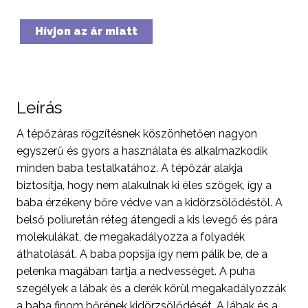
Hívjon az ár miatt
Leírás
A tépőzáras rögzítésnek köszönhetően nagyon
egyszerű és gyors a használata és alkalmazkodik
minden baba testalkatához. A tépőzár alakja
biztosítja, hogy nem alakulnak ki éles szögek, így a
baba érzékeny bőre védve van a kidörzsölődéstől. A
belső poliuretán réteg átengedi a kis levegő és pára
molekulákat, de megakadályozza a folyadék
áthatolását. A baba popsija így nem pálik be, de a
pelenka magában tartja a nedvességet. A puha
szegélyek a lábak és a derék körül megakadályozzák
a baba finom bőrének kidörzsölődését. A lábak és a