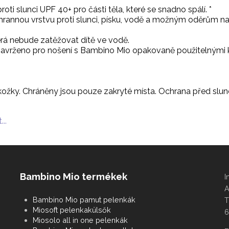
ti slunci UPF 40+ pro části těla, které se snadno spálí. *
hrannou vrstvu proti slunci, písku, vodě a možným oděrům na 
erá nebude zatěžovat dítě ve vodě.
. Navrženo pro nošení s Bambino Mio opakovaně použitelnými
ožky. Chráněny jsou pouze zakryté místa. Ochrana před slun
...
Bambino Mio termékek
I
A
Bambino Mio pamut pelenkák
T
Miosoft pelenkakülsők
6
Miosolo all in one pelenkák