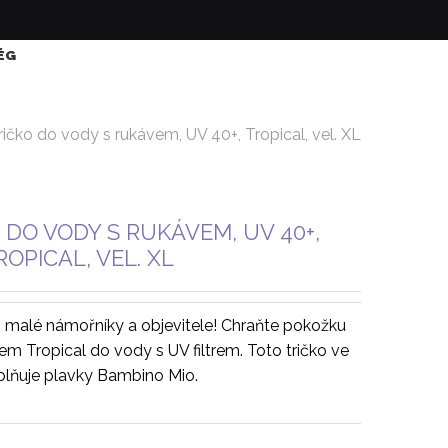
ÉG
ričko do vody s rukávem, UV 40+, Tropical, vel. XL
 DO VODY S RUKÁVEM, UV 40+,
ROPICAL, VEL. XL
 malé námořníky a objevitele! Chraňte pokožku
em Tropical do vody s UV filtrem. Toto tričko ve
plňuje plavky Bambino Mio.