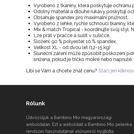
Vyrobeno z tkaniny, která poskytuje ochranu pro
Odolný materiál a dlouhé rukávy poskytují oc
Obsahuje spandex pro maximální pružnost.
Vyrobeno z lehké, rychle schnoucí tkaniny, kt
Mix & match Tropical - koordinujte svůj styl
Lze prát v pračce a sušit v sušičce.
Složení: 90 % polyester, 10 % spandex.
Velikost XL - od dvou let (12-15 kg)
Sluneční záření může způsobit poškození pok
snížena, pokud je tričko mokré nebo napnuté.
Líbí se Vám a chcete znát cenu?
Stačí jen kliknout
Rólunk
Üdvözöljük a Bambino Mio magyarországi
weboldalán. Ezt a weboldalt a Bambino Mio pelenka
rendszer használatának előnyeiről nyújtotta