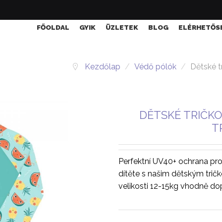
FŐOLDAL
GYIK
ÜZLETEK
BLOG
ELÉRHETŐS
Kezdőlap
/
Védő pólók
/
Dětské t
DĚTSKÉ TRIČKO
T
Perfektní UV40+ ochrana pro
dítěte s našim dětským tričk
velikosti 12-15kg vhodně do