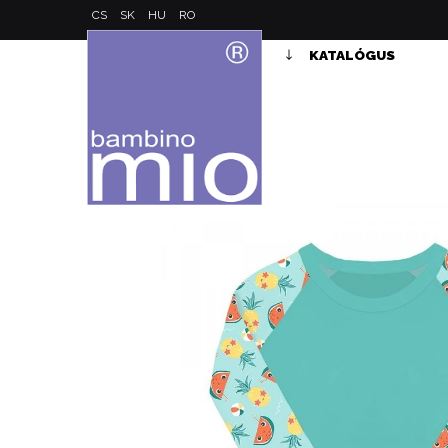
CS
SK
HU
RO
KATALÓGUS