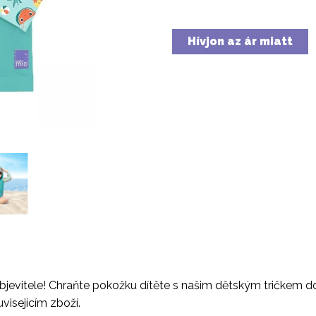
Hívjon az ár miatt
jevitele! Chraňte pokožku dítěte s našim dětským tričkem do
visejícím zboží.