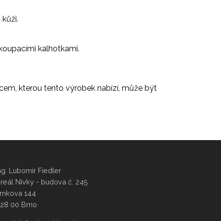
kůži.
 koupacími kalhotkami.
cem, kterou tento výrobek nabízí, může být
ng. Lubomír Fiedler
reál Nivky - budova č. 245
rnkova 144
28 00 Brno