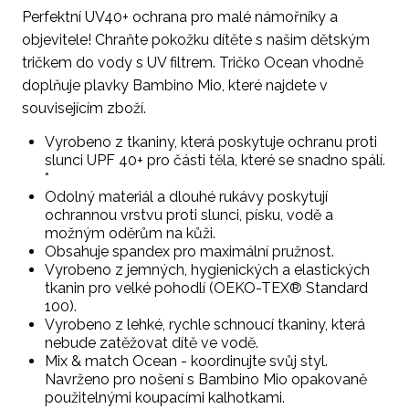
Perfektní UV40+ ochrana pro malé námořníky a
objevitele! Chraňte pokožku dítěte s našim dětským
tričkem do vody s UV filtrem. Tričko Ocean vhodně
doplňuje plavky Bambino Mio, které najdete v
souvisejícím zboží.
Vyrobeno z tkaniny, která poskytuje ochranu proti
slunci UPF 40+ pro části těla, které se snadno spálí.
*
Odolný materiál a dlouhé rukávy poskytují
ochrannou vrstvu proti slunci, písku, vodě a
možným oděrům na kůži.
Obsahuje spandex pro maximální pružnost.
Vyrobeno z jemných, hygienických a elastických
tkanin pro velké pohodlí (OEKO-TEX® Standard
100).
Vyrobeno z lehké, rychle schnoucí tkaniny, která
nebude zatěžovat dítě ve vodě.
Mix & match Ocean - koordinujte svůj styl.
Navrženo pro nošení s Bambino Mio opakovaně
použitelnými koupacími kalhotkami.