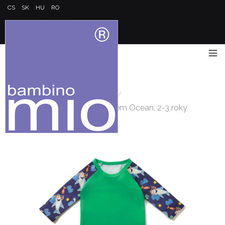
CS
SK
HU
RO
Kezdőlap
/
Védő pólók
/
Dětské tričko do vody s rukávem Ocean, 2-3 roky