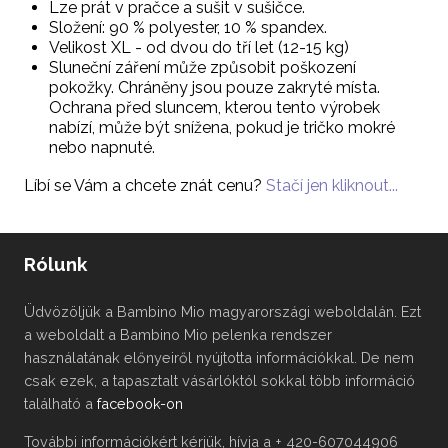
Lze prát v pračce a sušit v sušičce.
Složení: 90 % polyester, 10 % spandex.
Velikost XL - od dvou do tří let (12-15 kg)
Sluneční záření může způsobit poškození
pokožky. Chráněny jsou pouze zakryté místa.
Ochrana před sluncem, kterou tento výrobek
nabízí, může být snížena, pokud je tričko mokré
nebo napnuté.
Líbí se Vám a chcete znát cenu?
Stačí jen kliknout...
Rólunk
Üdvözöljük a Bambino Mio magyarországi weboldalán. Ezt
a weboldalt a Bambino Mio pelenka rendszer
használatának előnyeiről nyújtotta információkkal. De nem
csak ezek, a tapasztalt vásárlóktól sokkal több információ
található a
facebook-on
További információkért kérjük, hívja a + 420-607044906