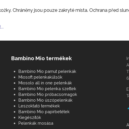
ožky. Chráněny jsou pouze zakryté místa. Ochrana před slun
...
Bambino Mio termékek
I
A
Bambino Mio pamut pelenkák
T
Miosoft pelenkakülsők
6
Miosolo all in one pelenkák
Bambino Mio pelenka szettek
E
Bambino Mio próbacsomagok
T
Bambino Mio úszópelenkák
Leszoktató termékek
Bambino Mio papírbetétek
Kiegészítők
Pelenkák mosása
A