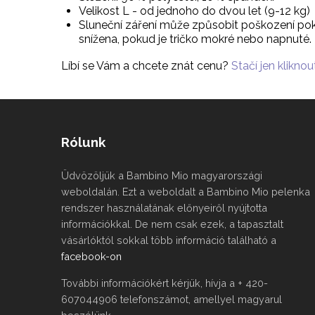
Velikost L - od jednoho do dvou let (9-12 kg)
Sluneční záření může způsobit poškození pok
snížena, pokud je tričko mokré nebo napnuté.
Líbí se Vám a chcete znát cenu?
Stačí jen kliknout
Rólunk
Üdvözöljük a Bambino Mio magyarországi
weboldalán. Ezt a weboldalt a Bambino Mio pelenka
rendszer használatának előnyeiről nyújtotta
információkkal. De nem csak ezek, a tapasztalt
vásárlóktól sokkal több információ található a
facebook-on
További információkért kérjük, hívja a + 420-
607044906 telefonszámot, amellyel magyarul