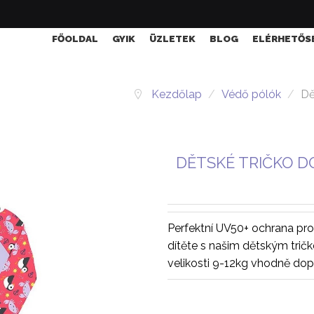
FŐOLDAL
GYIK
ÜZLETEK
BLOG
ELÉRHETŐS
Kezdőlap
/
Védő pólók
/
Dě
DĚTSKÉ TRIČKO DO
Perfektní UV50+ ochrana pro
dítěte s našim dětským tričk
velikosti 9-12kg vhodně dop