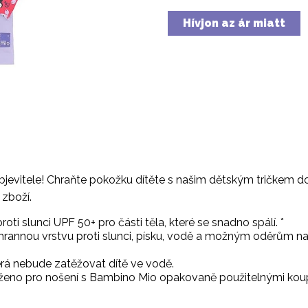
Hívjon az ár miatt
jevitele! Chraňte pokožku dítěte s našim dětským tričkem do
 zboží.
ti slunci UPF 50+ pro části těla, které se snadno spálí. *
hrannou vrstvu proti slunci, písku, vodě a možným oděrům na 
erá nebude zatěžovat dítě ve vodě.
avrženo pro nošení s Bambino Mio opakovaně použitelnými kou