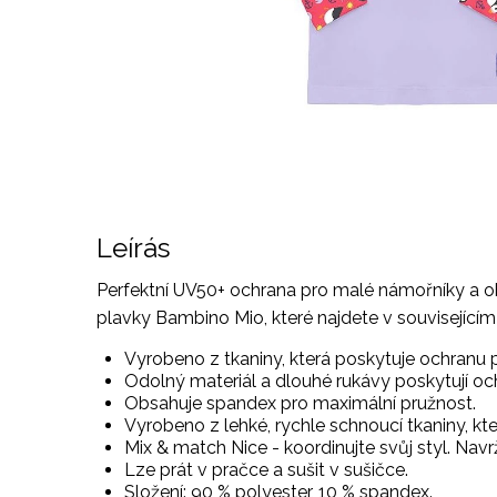
Leírás
Perfektní UV50+ ochrana pro malé námořníky a ob
plavky Bambino Mio, které najdete v souvisejícím
Vyrobeno z tkaniny, která poskytuje ochranu pro
Odolný materiál a dlouhé rukávy poskytují oc
Obsahuje spandex pro maximální pružnost.
Vyrobeno z lehké, rychle schnoucí tkaniny, kt
Mix & match Nice - koordinujte svůj styl. N
Lze prát v pračce a sušit v sušičce.
Složení: 90 % polyester, 10 % spandex.