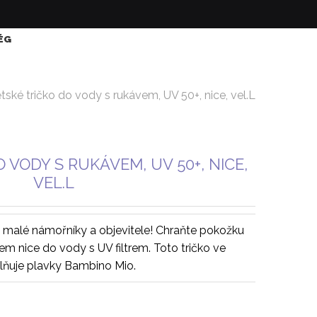
ÉG
tské tričko do vody s rukávem, UV 50+, nice, vel.L
 VODY S RUKÁVEM, UV 50+, NICE,
VEL.L
 malé námořníky a objevitele! Chraňte pokožku
em nice do vody s UV filtrem. Toto tričko ve
lňuje plavky Bambino Mio.