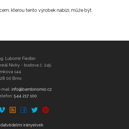
cem, kterou tento výrobek nabízí, může být
ng. Lubomír Fiedler
reál Nivky - budova č. 245
rnkova 144
28 00 Brno
-mail:
elefon:
544 217 100
datvédelmi irányelvek