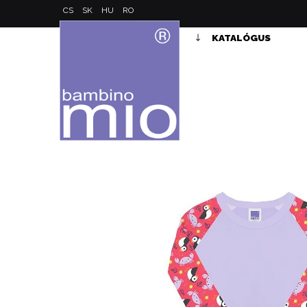
CS
SK
HU
RO
KATALÓGUS