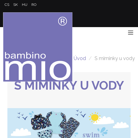
CS
SK
HU
RO
Úvod
/
S miminky u vody
S MIMINKY U VODY