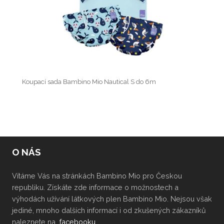
Koupací sada Bambino Mio Nautical S do 6m
O NÁS
Vítáme Vás na stránkách Bambino Mio pro Českou
republiku. Získáte zde informace o možnostech a
výhodách užívání látkových plen Bambino Mio. Nejsou však
jediné, mnoho dalších informací i od zkušených zákazníků
naleznete na
facebooku