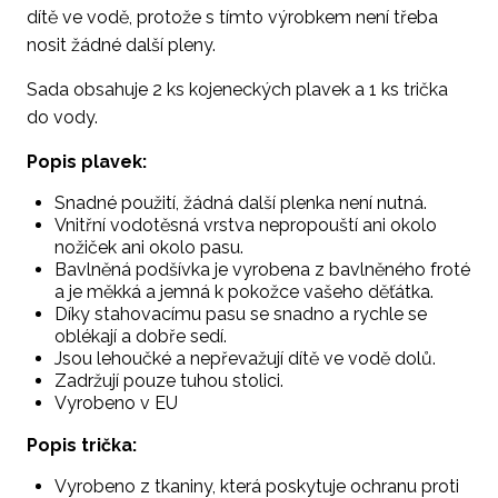
dítě ve vodě, protože s tímto výrobkem není třeba
nosit žádné další pleny.
Sada obsahuje 2 ks kojeneckých plavek a 1 ks trička
do vody.
Popis plavek:
Snadné použití, žádná další plenka není nutná.
Vnitřní vodotěsná vrstva nepropouští ani okolo
nožiček ani okolo pasu.
Bavlněná podšívka je vyrobena z bavlněného froté
a je měkká a jemná k pokožce vašeho děťátka.
Díky stahovacímu pasu se snadno a rychle se
oblékají a dobře sedí.
Jsou lehoučké a nepřevažují dítě ve vodě dolů.
Zadržují pouze tuhou stolici.
Vyrobeno v EU
Popis trička:
Vyrobeno z tkaniny, která poskytuje ochranu proti