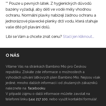
** Pouze u pevných látek. Z hygienických důvodů
bazény vyžadují, aby děti ve vodě měly vhodnou
ochranu. Normální plavky nabízejí žádnou ochranu a
jednorázové plavecké plenky drží vodu, která stahuje
vaše dítě při plavání dolů.
Líbí se Vám a chcete znát cenu?
Stačí jen kliknout...
O NÁS
Vítáme Vás na stránkách Bambino Mio pro Českou
republiku. Získáte zde informace o možnostech a
výhodách užívání látkových plen Bambino Mio. Nejsou však
jediné, mnoho dalších informací i od zkušených zákazníků
naleznete na
facebooku
V případě zájmu o další informace můžete zavolat na
telefonní linku
544 217 100
, nebo využít kontaktní formulář.