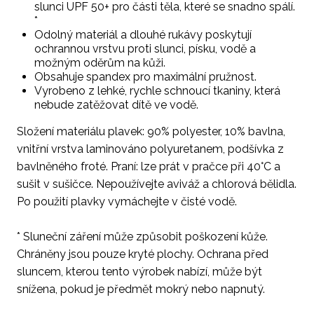
slunci UPF 50+ pro části těla, které se snadno spálí.
*
Odolný materiál a dlouhé rukávy poskytují
ochrannou vrstvu proti slunci, písku, vodě a
možným oděrům na kůži.
Obsahuje spandex pro maximální pružnost.
Vyrobeno z lehké, rychle schnoucí tkaniny, která
nebude zatěžovat dítě ve vodě.
Složení materiálu plavek: 90% polyester, 10% bavlna,
vnitřní vrstva laminováno polyuretanem, podšívka z
bavlněného froté. Praní: lze prát v pračce při 40°C a
sušit v sušičce. Nepoužívejte aviváž a chlorová bělidla.
Po použití plavky vymáchejte v čisté vodě.
* Sluneční záření může způsobit poškození kůže.
Chráněny jsou pouze kryté plochy. Ochrana před
sluncem, kterou tento výrobek nabízí, může být
snížena, pokud je předmět mokrý nebo napnutý.