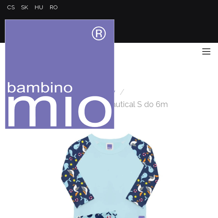
CS
SK
HU
RO
Úvod
/
S miminky u vody
/
Koupací sada Bambino Mio Nautical S do 6m